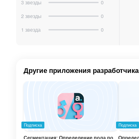
3 звезды
0
2 звезды
0
1 звезда
0
Другие приложения разработчика
2. Получаете свой API ключ.
Подписка
Подписка
Сегментация: Определение пола по
Определ