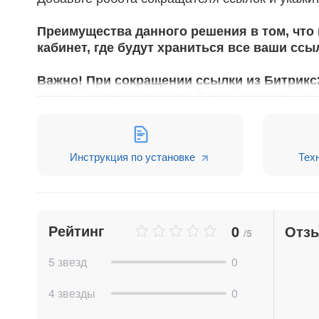
Преимущества данного решения в том, что
кабинет, где будут храниться все ваши ссы
Важно! При сокращении ссылки из Битрикс2
токены не расходуются. Таким образом, сс
Не спешите оставлять какой-либо отзыв, 
ваш вопрос -
https://anvl.ink/s/E8gKg
Инструкция по установке
Тех
1. Регистрируетесь в личном кабинете на сайте 
Рейтинг
0
Отз
/5
5 звезд
0
4 звезды
0