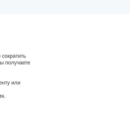
 сократить
вы получаете
енту или
ия.