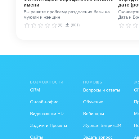
имени
дате (ро
Вы решите проблему разделения базы на
Сконверти
мужчин и женщин
Дата и В
(0)
(801)
ВОЗМОЖНОСТИ
ПОМОЩЬ
Ж
CRM
Вопросы и ответы
C
Онлайн-офис
Обучение
П
Видеозвонки HD
Вебинары
Ма
Задачи и Проекты
Журнал Битрикс24
Н
3. Вносите свой API ключ в настройки приложе
Сайты
Задать вопрос
Ав