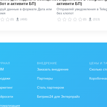
бот и активити БП)
активити БП)
руй данные в формате Дата или
Отправляй уведомления в Tele
ремя
без хлопот
(0)
(468)
(0)
(313)
УРНАЛ
ВНЕДРЕНИЕ
ЦЕНЫ И Т
RM
Заказать внедрение
Сколько ст
родажи
Партнеры
Коробочна
ркетинг
Стать партнером
ейросети
Битрикс24 для Энтерпрайз
ния.
томатизация