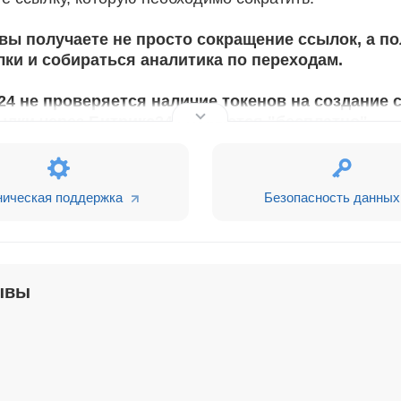
 вы получаете не просто сокращение ссылок, а 
лки и собираться аналитика по переходам.
4 не проверяется наличие токенов на создание 
ылки через Битрикс24 создаются "бесплатно".
заполните нашу форму поддержки и мы оператив
ническая поддержка
Безопасность данных
anvlink.ru
ывы