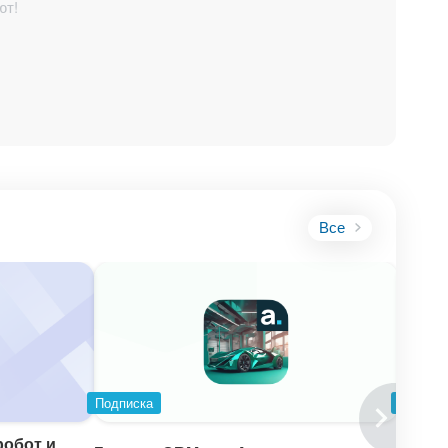
ют!
Все
Подписка
Подпис
робот и