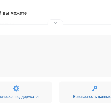
й вы можете
портале
 всей базе
ожете его добавить (такие имена будут проходить ру
 изменении контакта и лида.
авить (такие имена будут проходить ручную модерацию)
ническая поддержка
Безопасность данных