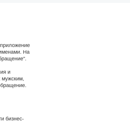
 приложение
именами. На
Обращение".
ия и
к мужским,
 обращение.
и бизнес-