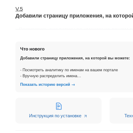
V.5
Добавили страницу приложения, на которо
- Посмотреть аналитику по именам на вашем 
- Вручную распределить имена
- Запустить автоматическое распределение по
Что нового
- Если какого-то имени нет у нас в базе вы см
модерацию)
Добавили страницу приложения, на которой вы можете:
- Посмотреть аналитику по именам на вашем портале
Приложение определяет пол при создании и
- Вручную распределить имена
- Запустить автоматическое распределение по всей базе
Показать историю версий →
- Если какого-то имени нет у нас в базе вы сможете его доб
Инструкция по установке
Тех