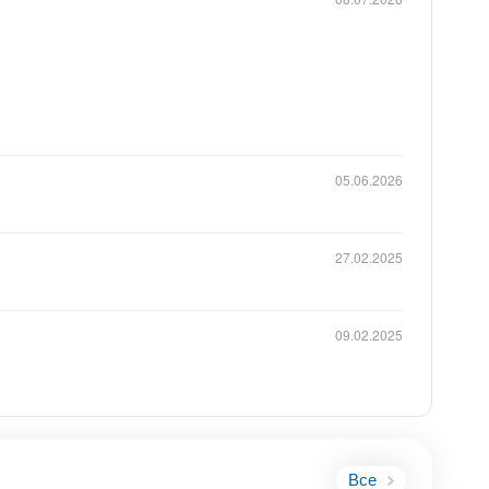
я к обоим
я поиска
05.06.2026
 ресурсы.
очтения,
ркетинговые
27.02.2025
свои
09.02.2025
ведение и
и рекламные
 бизнесу
яльность к
Все