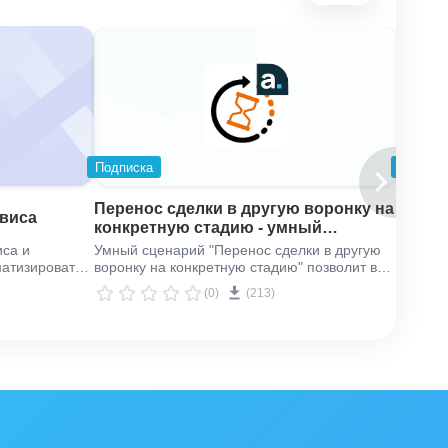
но решим
Подписка
Подпис
Перенос сделки в другую воронку на
рвиса
Готов
конкретную стадию - умный
сценарий
иса и
Умный сценарий "Перенос сделки в другую
Наше р
матизировать
воронку на конкретную стадию" позволит вам
занима
ощью нашего
быстро перенести одну или несколько сделок
Онлайн.
(0)
(213)
пустить
на нужную стадию в другой воронке.
«вести»
ать все
определ
ь полный
или ино
сэкономив на