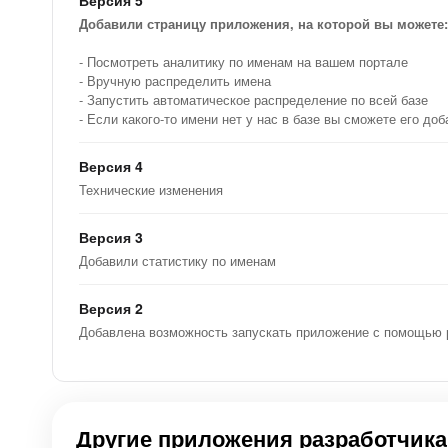
Версия 5
Анализ контекста для выбора подходящего
Добавили страницу приложения, на которой вы можете:
полам. Это повысит точность определени
- Посмотреть аналитику по именам на вашем портале
Возможность фильтрации контактов по пол
- Вручную распределить имена
нужных контактов. Это сэкономит время и 
- Запустить автоматическое распределение по всей базе
- Если какого-то имени нет у нас в базе вы сможете его д
Гендерный маркетинг
Гендерный маркетинг стал мощным инструмен
Версия 4
определённые группы потребителей и максим
Технические изменения
Благодаря пониманию и учёту особенностей, 
модели поведения и решения о покупках, ком
Версия 3
стратегии, которые находят отклик у их целев
Добавили статистику по именам
Польза для бизнеса
Гендерная сегментация может стать мощным 
Версия 2
маркетинговые стратегии и добиться долгоср
Добавлена возможность запускать приложение с помощью р
потребности мужчин и женщин, компании могу
кампании для эффективной нацеливаемости на
соединяться со своей целевой аудиторией на 
бренду и в конечном итоге стимулировать про
Другие приложения разработчика