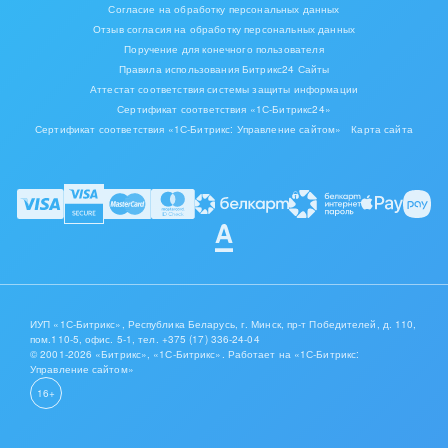
Согласие на обработку персональных данных
Отзыв согласия на обработку персональных данных
Поручение для конечного пользователя
Правила использования Битрикс24 Сайты
Аттестат соответствия системы защиты информации
Сертификат соответствия «1С-Битрикс24»
Сертификат соответствия «1С-Битрикс: Управление сайтом»
Карта сайта
Если сумма выставленных счетов будет превышать сумму
сделки в приложении будет выведено сообщение “Сумма
ИУП «1С-Битрикс», Республика Беларусь, г. Минск, пр-т Победителей, д. 110,
пом.110-5, офис. 5-1,
тел. +375 (17) 336-24-04
выставленных счетов превышает сумму сделки”:
© 2001-2026 «Битрикс», «1С-Битрикс». Работает на «1С-Битрикс:
Управление сайтом»
16+