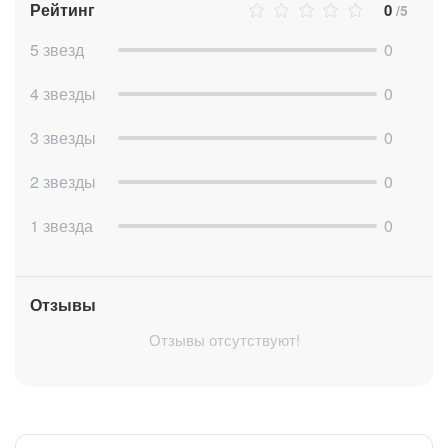
Рейтинг
0
/5
5 звезд
0
4 звезды
0
3 звезды
0
2 звезды
0
Подробный алгоритм работы приложения
Создать сделку (для автоматического создания счета к
1 звезда
0
сделке обязательно должен быть привязан контакт или
компания), добавить в нее нужный товар:
Отзывы
Отзывы отсутствуют!