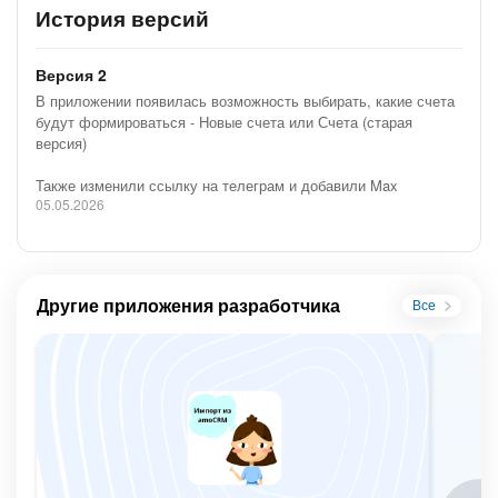
История версий
Версия 2
В приложении появилась возможность выбирать, какие счета
будут формироваться - Новые счета или Счета (старая
версия)
После перехода сделки на стадию, в которой
автоматически формируется счет в приложении:
Также изменили ссылку на телеграм и добавили Max
05.05.2026
Автоматически будут создан счет на сумму сделки.
В поле “Оплаты“ появится ссылка на него.
Другие приложения разработчика
Все