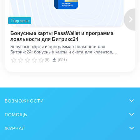
Подписка
Бонусные карты PassWallet и программа
лояльности для Битрикс24
Бонусные карты и программа лояльности для
Битрикс24: бонусные карты и счета для клиентов,
начисление кэшбэка
(0)
(881)
ВОЗМОЖНОСТИ
CRM
ПОМОЩЬ
Онлайн-офис
Вопросы и ответы
ЖУРНАЛ
Видеозвонки HD
Обучение
CRM