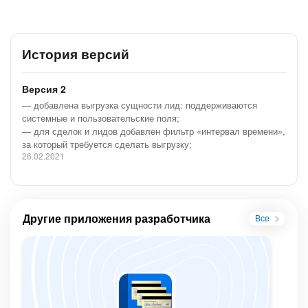
Доработки приложения под конкретные проекты
Да, это возможно. Просьба писать на
app@b24.io
с
пометкой «обмен данными с google spreadsheets», мы
История версий
свяжемся с вами, согласуем сценарии работы и реализуем
необходимые доработки для нужд вашего бизнеса.
Версия 2
— добавлена выгрузка сущности лид: поддерживаются
системные и пользовательские поля;
— для сделок и лидов добавлен фильтр «интервал времени»,
за который требуется сделать выгрузку;
26.02.2021
Другие приложения разработчика
Все