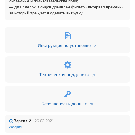
системные и пользовательские поля;
— для сделок и лидов добавлен фильтр «интервал времени»,
за который требуется сделать выгрузку;
Инструкция по установке
Как настроить выгрузку данных из Bitrix24 в таблицы
Google
Настраиваете один раз, дальше приложение работает
Техническая поддержка
само.
1. Предоставить доступ с правами на запись в
требуемую таблицу Google для служебного
пользователя
Безопасность данных
Версия 2 ·
26.02.2021
2. Нажать на кнопку «сохранить» и убедиться, что у
История
приложения есть права на запись в таблицу google.