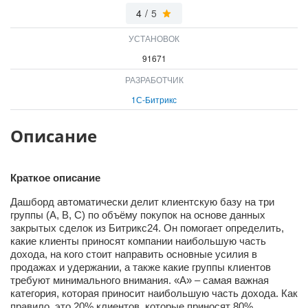
ВХОД
4
/
5
ВХОД
УСТАНОВОК
91671
РАЗРАБОТЧИК
1С-Битрикс
Описание
Краткое описание
Дашборд автоматически делит клиентскую базу на три
группы (A, B, C) по объёму покупок на основе данных
закрытых сделок из Битрикс24. Он помогает определить,
какие клиенты приносят компании наибольшую часть
дохода, на кого стоит направить основные усилия в
продажах и удержании, а также какие группы клиентов
требуют минимального внимания. «А» – самая важная
категория, которая приносит наибольшую часть дохода. Как
правило, это 20% клиентов, которые приносят 80%