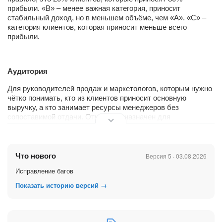
прибыли. «В» – менее важная категория, приносит
стабильный доход, но в меньшем объёме, чем «А». «С» –
категория клиентов, которая приносит меньше всего
прибыли.
Аудитория
Для руководителей продаж и маркетологов, которым нужно
чётко понимать, кто из клиентов приносит основную
выручку, а кто занимает ресурсы менеджеров без
сопоставимой отдачи. Отчёт предназначен для
руководителей отдела продаж, коммерческих директоров,
маркетологов, финансовых аналитиков.
Что нового
Версия 5 · 03.08.2026
Ключевые метрики
Исправление багов
Показать историю версий →
- Общая сумма, руб. — общий объем выручки, который
принесли клиенты.
- Количество клиентов — это общее количество клиентов,