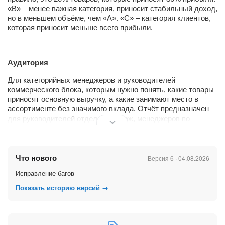
«В» – менее важная категория, приносит стабильный доход,
но в меньшем объёме, чем «А». «С» – категория клиентов,
которая приносит меньше всего прибыли.
Аудитория
Для категорийных менеджеров и руководителей
коммерческого блока, которым нужно понять, какие товары
приносят основную выручку, а какие занимают место в
ассортименте без значимого вклада. Отчёт предназначен
для руководителей отделов продаж, менеджеров по
товарам, а также сотрудников, которые занимаются
планированием ассортимента, оценкой эффективности
продавцов и выявлением лучших товаров для
продвижения.
Что нового
Версия 6 · 04.08.2026
Исправление багов
Показать историю версий →
Ключевые метрики
- Общая сумма продаж, руб. — общий объем выручки,
который принесли проданные товары за период.