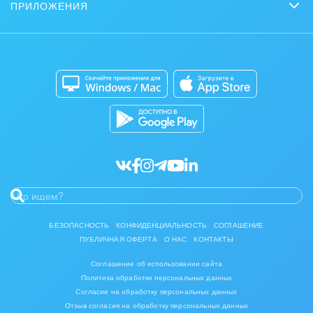
Нейросети
ПРИЛОЖЕНИЯ
Стать партнером
Контакт-центр
Коробочная версия
Отзывы
Мобильное приложение
Автоматизация
Битрикс24 для Энтерпрайз
Приложение для Windows и Mac
Совместная работа
Битрикс24 Маркет
Кибербезопасность
Разработчикам приложений
Все статьи
БЕЗОПАСНОСТЬ
КОНФИДЕНЦИАЛЬНОСТЬ
СОГЛАШЕНИЕ
ПУБЛИЧНАЯ ОФЕРТА
О НАС
КОНТАКТЫ
Соглашение об использовании сайта
Политика обработки персональных данных
Согласие на обработку персональных данных
Отзыв согласия на обработку персональных данных