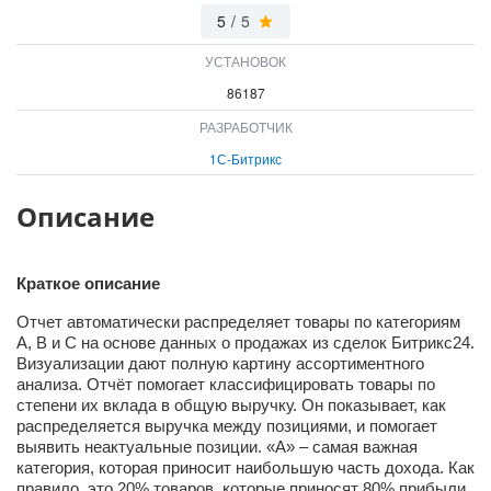
ВХОД
5
/
5
ВХОД
УСТАНОВОК
86187
РАЗРАБОТЧИК
1С-Битрикс
Описание
Краткое описание
Отчет автоматически распределяет товары по категориям
A, B и C на основе данных о продажах из сделок Битрикс24.
Визуализации дают полную картину ассортиментного
анализа. Отчёт помогает классифицировать товары по
степени их вклада в общую выручку. Он показывает, как
распределяется выручка между позициями, и помогает
выявить неактуальные позиции. «А» – самая важная
категория, которая приносит наибольшую часть дохода. Как
правило, это 20% товаров, которые приносят 80% прибыли.