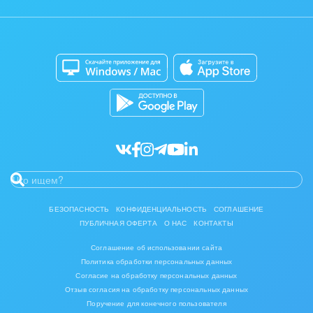
Отзывы
Мобильное приложение
Автоматизация
Битрикс24 для Энтерпрайз
Приложение для Windows и Mac
Совместная работа
Битрикс24 Маркет
Кибербезопасность
Разработчикам приложений
Все статьи
БЕЗОПАСНОСТЬ
КОНФИДЕНЦИАЛЬНОСТЬ
СОГЛАШЕНИЕ
ПУБЛИЧНАЯ ОФЕРТА
О НАС
КОНТАКТЫ
Соглашение об использовании сайта
Политика обработки персональных данных
Согласие на обработку персональных данных
Отзыв согласия на обработку персональных данных
Поручение для конечного пользователя