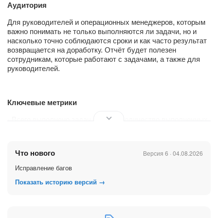
Аудитория
Для руководителей и операционных менеджеров, которым
важно понимать не только выполняются ли задачи, но и
насколько точно соблюдаются сроки и как часто результат
возвращается на доработку. Отчёт будет полезен
сотрудникам, которые работают с задачами, а также для
руководителей.
Ключевые метрики
- Всего выполнено задач - общее количество выполненных
задач на выбранный период.
- Статусы завершения задач:
Что нового
Версия 6 · 04.08.2026
* Выполнены быстро (менее 30% времени от срока)
Исправление багов
* Нормально (31–90% времени)
Показать историю версий →
* Впритык (91–100% времени)
* Просрочены (после срока)