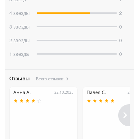
по исполнителем. Это позволит выявить качество закрытия
задач в сравнении со скоростью закрытия.
4 звезды
2
3 звезды
0
2 звезды
0
1 звезда
0
Отзывы
Всего отзывов: 3
Анна А.
Павел С.
22.10.2025
22.10