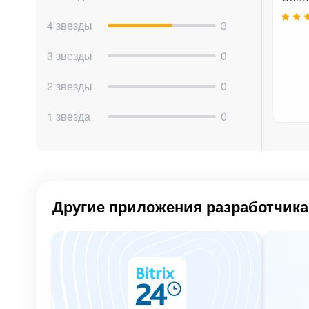
пересчёт данных.
4 звезды
3
Можно ли отказаться от изменений?
3 звезды
0
Да, перед запуском каждого шага можно внима
2 звезды
0
изменения не подходят.
1 звезда
0
Другие приложения разработчика