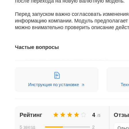
после перехода на новую валютную модель.
Перед запуском важно согласовать изменения 
информацию компании. Модуль предполагает 
можно внимательно проверить описание действ
Частые вопросы
Для чего используется модуль?
Для обновления финансовых данных CRM Битр
Какие данные изменяются при конверт
Инструкция по установке
Тех
Пересчитываются суммы и валюты в Лидах, Сд
позициях и товарах.
Рейтинг
4
Отз
/5
Как проходит процесс обновления?
5 звезд
2
Через пошаговый мастер, который последоват
Ольга