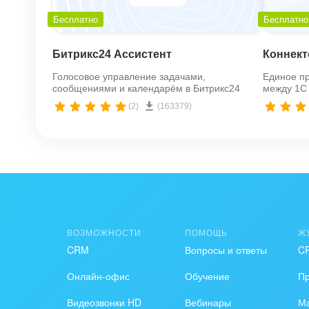
Бесплатно
Бесплатно
Битрикс24 Ассистент
Коннект
Голосовое управление задачами,
Единое п
сообщениями и календарём в Битрикс24
между 1С 
(2)
(163379)
ВОЗМОЖНОСТИ
ПОМОЩЬ
Ж
CRM
Вопросы и ответы
C
Онлайн-офис
Обучение
П
Видеозвонки HD
Вебинары
Ма