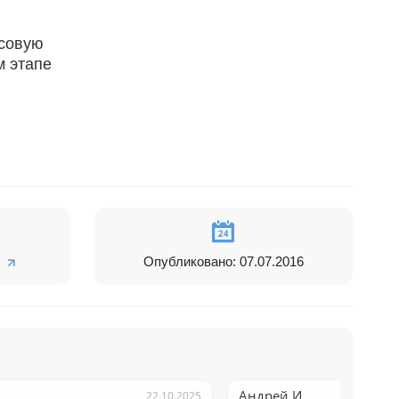
нсовую
м этапе
юту BYN.
Опубликовано: 07.07.2016
е в товарных
 и выполняет
Андрей И.
22.10.2025