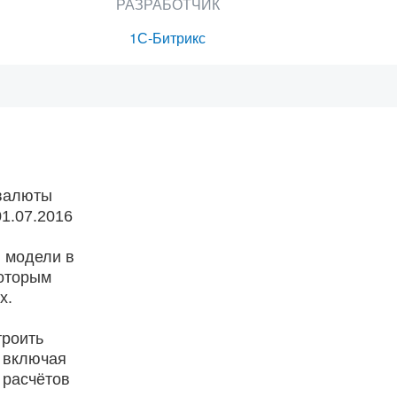
РАЗРАБОТЧИК
1С-Битрикс
 валюты
1.07.2016
й модели в
которым
х.
троить
 включая
 расчётов