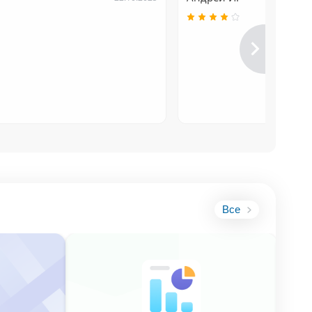
ации, если
Все