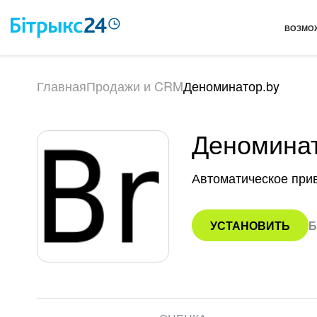
ВОЗМО
Главная
Продажи и CRM
Деноминатор.by
Деноминат
Автоматическое при
УСТАНОВИТЬ
Б