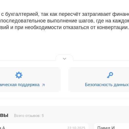
с бухгалтерией, так как пересчёт затрагивает фина
последовательное выполнение шагов, где на каждо
ий и при необходимости отказаться от конвертации.
икс24 в связи с деноминацией и переходом на вал
ации?
ническая поддержка
Безопасность данных
елках, Счетах, коммерческих предложениях, а такж
ывы
Всего отзывов: 5
ельно настраивает валюту BYN, курсы других валют
 А.
Павел И.
22.10.2025