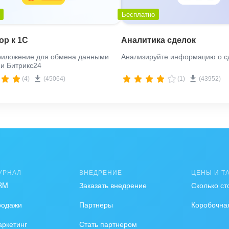
Бесплатно
ор к 1С
Аналитика сделок
риложение для обмена данными
Анализируйте информацию о с
и Битрикс24
(4)
(45064)
(1)
(43952)
УРНАЛ
ВНЕДРЕНИЕ
ЦЕНЫ И Т
RM
Заказать внедрение
Сколько ст
родажи
Партнеры
Коробочна
ркетинг
Стать партнером