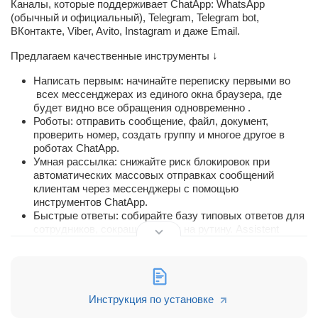
Каналы, которые поддерживает ChatApp: WhatsApp
(обычный и официальный), Telegram, Telegram bot,
ВКонтакте, Viber, Avito, Instagram и даже Email.
Предлагаем качественные инструменты ↓
Написать первым: начинайте переписку первыми во
всех мессенджерах из единого окна браузера, где
будет видно все обращения одновременно .
Роботы: отправить сообщение, файл, документ,
проверить номер, создать группу и многое другое в
роботах ChatApp.
Умная рассылка: снижайте риск блокировок при
автоматических массовых отправках сообщений
клиентам через мессенджеры с помощью
инструментов ChatApp.
Быстрые ответы: собирайте базу типовых ответов для
сотрудников, сокращая время на рутину. Assistent
быстрых ответов доступен на Desktop.
AI: ChatGPT ответит на типовые вопросы в чатах или
найдет информацию операторам, сократит пиковые
нагрузки и обработает частые запросы.
Виджет на сайт: разные способы связи объединены в
Инструкция по установке
один элемент на вашем сайте для эффективной