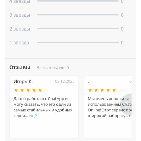
4 звезды
0
3 звезды
0
2 звезды
0
1 звезда
0
Отзывы
Всего отзывов: 3
Игорь К.
.
03.12.2025
04.09
Давно работаю с ChatApp и
Мы очень довольны
могу сказать, что это один из
использованием ChatApp
самых стабильных и удобных
Online! Этот сервис предла
серви...
ещё
широкий набор фу...
ещё