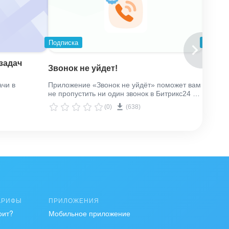
Подписка
Подпис
задач
Звонок не уйдет!
Опера
ачи в
Приложение «Звонок не уйдёт» поможет вам
Отчёт в
не пропустить ни один звонок в Битрикс24 и
делах.
автоматически заставит ответственного
(0)
(638)
менеджера перезвонить!
АРИФЫ
ПРИЛОЖЕНИЯ
оит?
Мобильное приложение