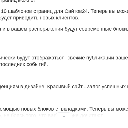
траниц можно!
 10 шаблонов страниц для Сайтов24. Теперь вы може
будет приводить новых клиентов.
л и в вашем распоряжении будут современные блоки,
ически будут отображаться свежие публикации вашег
 последних событий.
енциям в дизайне. Красивый сайт - залог успешных
помощью новых блоков с вкладками. Теперь вы може
не боясь того, что ваш текст не дочитают.
ы "Инфо-Эксперт"?