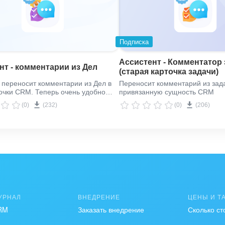
Подписка
Ассистент - Комментатор 
нт - комментарии из Дел
(старая карточка задачи)
 переносит комментарии из Дел в
Переносит комментарий из зад
очки CRM. Теперь очень удобно
привязанную сущность CRM
а всем в Канбане.
(0)
(232)
(0)
(206)
УРНАЛ
ВНЕДРЕНИЕ
ЦЕНЫ И Т
RM
Заказать внедрение
Сколько ст