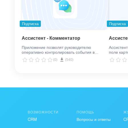
Подписка
Подписка
Ассистент - Комментатор
Ассисте
Приложение позволят руководителю
Ассистент
оперативно контролировать события в
поле карт
сделках.
следить з
(0)
(540)
ВОЗМОЖНОСТИ
ПОМОЩЬ
Ж
CRM
Вопросы и ответы
C