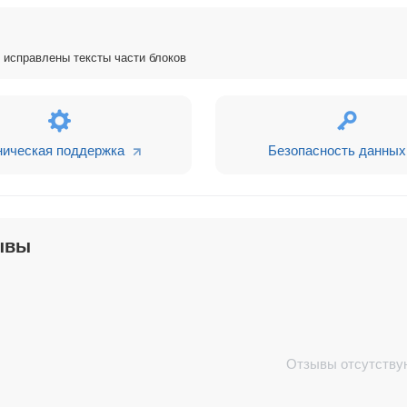
и сайтов. У нас накоплена экспертиза в web-техноло
, исправлены тексты части блоков
икальные решения, с помощью которых сможете дела
ническая поддержка
Безопасность данных
 Instagram) запрещена на территории Российской Фед
ывы
Отзывы отсутству