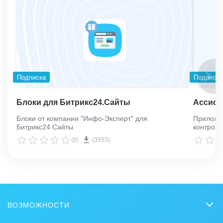
Подписка
Подписка
Блоки для Битрикс24.Сайты
Ассист
Блоки от компании "Инфо-Эксперт" для
Приложе
Битрикс24.Сайты
контроли
(0)
(3553)
ВОЗМОЖНОСТИ
CRM