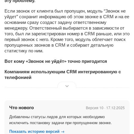
эту проблему.
Если звонок от клиента был пропущен, модуль “Звонок не
уйдет” сохранит информацию об этом звонке в CRM и на ее
основании сразу создаст задачу ответственному
менеджеру. Ответственный выбирается в зависимости от
того, был ли зарегистрирован номер в CRM раньше, или это
первый звонок с него. Кроме того, модуль облегчает поиск
пропущенных звонков в CRM и собирает детальную
статистику по ним.
Вот кому «Звонок не уйдёт» точно пригодится
Компаниям использующим CRM интегрированную с
телефонией
Битрикс прячет некоторые звонки от ваших клиентов так
глубоко, что их не найти! Это касается всех кто использует
CRM интегрированную с телефонией.
Что нового
Версия 10 · 17.12.2025
Модуль «Звонок не уйдёт» ускорит поиск пропущенных
звонков в Битрикс24 и автоматизирует их обработку.
Добавлены статусы лидов для которых необходимо
исключить постановку задачи при пропущенном звонке.
Менеджерам по работе с клиентами
Показать историю версий →