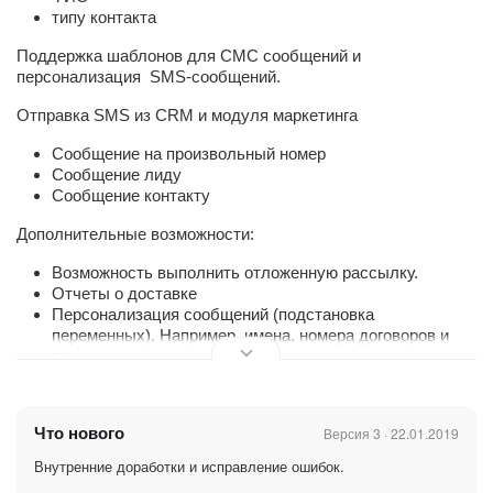
типу контакта
Поддержка шаблонов для СМС сообщений и
персонализация SMS-сообщений.
Отправка SMS из CRM и модуля маркетинга
Сообщение на произвольный номер
Сообщение лиду
Сообщение контакту
Дополнительные возможности:
Возможность выполнить отложенную рассылку.
Отчеты о доставке
Персонализация сообщений (подстановка
переменных). Например, имена, номера договоров и
т.д.
Возможность отправки SMS как от буквенной подписи
(Sender ID), так и от цифрового номера.
Не требует специального формата телефона, все
Что нового
Версия 3 · 22.01.2019
форматы ввода номера телефона поддерживаются!
Отправка сообщений контактам, добавленным из
Внутренние доработки и исправление ошибок.
буфера обмена;