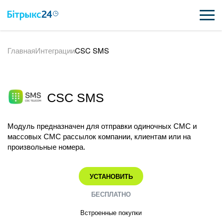
Главная
Интеграции
CSC SMS
ВОЗМОЖНОСТИ
ЦЕНЫ
CSC SMS
ИНТЕГРАЦИИ
ВНЕДРЕНИЕ
Модуль предназначен для отправки одиночных СМС и
массовых СМС рассылок компании, клиентам или на
ПОЛЕЗНОЕ
произвольные номера.
ПОДДЕРЖКА
УСТАНОВИТЬ
БЕСПЛАТНО
ПОЛУЧИТЬ БЕСПЛАТНО
Встроенные покупки