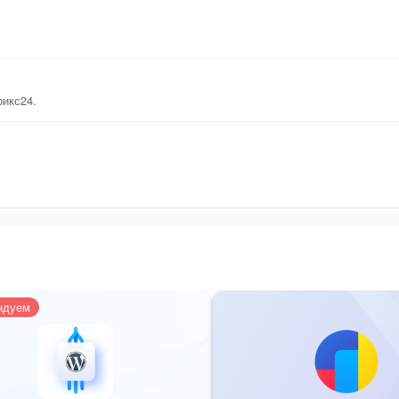
рикс24.
ндуем