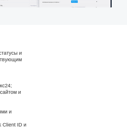
статусы и
ествующим
кс24;
сайтом и
ями и
 Client ID и