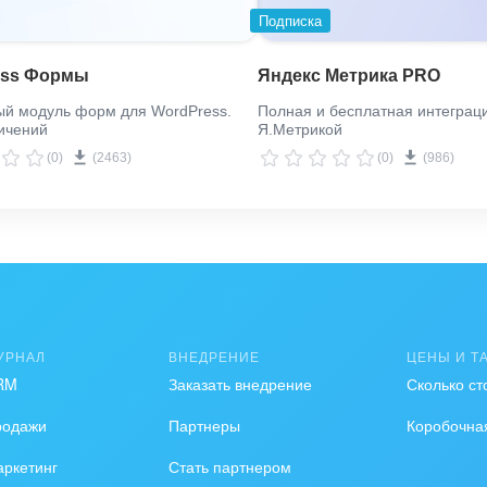
Подписка
ess Формы
Яндекс Метрика PRO
ый модуль форм для WordPress.
Полная и бесплатная интеграц
ичений
Я.Метрикой
(0)
(2463)
(0)
(986)
УРНАЛ
ВНЕДРЕНИЕ
ЦЕНЫ И Т
RM
Заказать внедрение
Сколько ст
родажи
Партнеры
Коробочна
ркетинг
Стать партнером