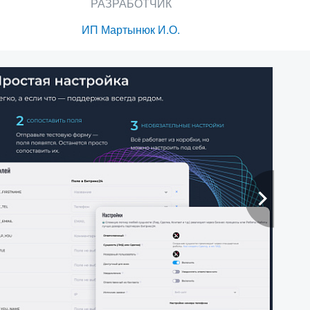
РАЗРАБОТЧИК
ИП Мартынюк И.О.