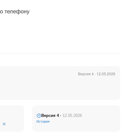
по телефону
пционально);
Версия 4 · 12.05.2026
 — ни один
добной
Версия 4 ·
12.05.2026
История
 корректного