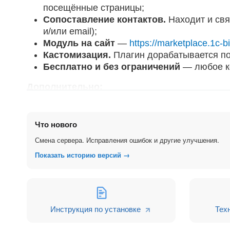
посещённые страницы;
Сопоставление контактов.
Находит и свя
и/или email);
Модуль на сайт
—
https://marketplace.1c-bit
Кастомизация.
Плагин дорабатывается п
Бесплатно и без ограничений
— любое ко
Дополнительно:
Автоформат телефонов.
Приводит номер
Контроль повторных лидов.
Защита от д
Закрепление за менеджером.
Клиент оста
Что нового
Надёжность.
Доставка заявки за 1–2 сек
Смена сервера. Исправления ошибок и другие улучшения.
запрос не потеряется;
Показать историю версий →
Универсальность.
Работает с облаком и к
отладки;
Поддержка и помощь в настройке.
Дополнительные возможности
(отдельные п
Инструкция по установке
Тех
Товары
и
остатки
. Полная синхронизация 
складского учёта и интеграции с 1С;