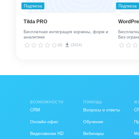
Подписка
Подписка
Tilda PRO
WordPr
Бесплатная интеграция корзины, форм и
Бесплатн
аналитики
Без огран
(0)
(3024)
ВОЗМОЖНОСТИ
ПОМОЩЬ
Ж
CRM
Вопросы и ответы
C
Онлайн-офис
Обучение
П
Видеозвонки HD
Вебинары
Ма