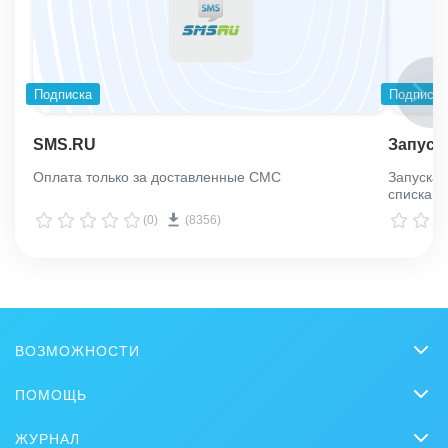
Подписка
Подписка
SMS.RU
Запуск
Оплата только за доставленные СМС
Запуска
спискам
(0)
(8356)
ВОЗМОЖНОСТИ
CRM
ПОМОЩЬ
Онлайн-офис
Вопросы и ответы
ЖУРНАЛ
Видеозвонки HD