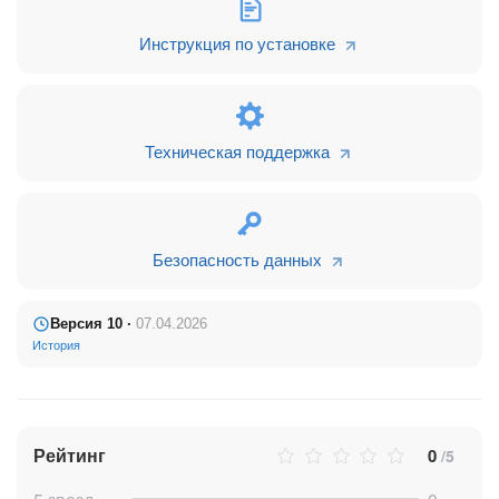
Получение данных оплаты CRM (Sale Payment) по ID
Задачи и коммуникации
Инструкция по установке
Проверка наличия задач по лиду
Закрытие всех зависимых задач
Поиск чата по строке и получение ID чата
Техническая поддержка
Отправка сообщения в чат
Укорачивание ссылок
Календарь
Безопасность данных
Создание события (личный/групповой календарь)
Редактирование события
Версия 10 ·
07.04.2026
История
Поиск календаря и получение его ID
Диск
Получение диска пользователя
Рейтинг
0
Получение диска группы
/5
Создание/поиск подпапки