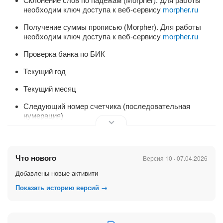
Склонение слов по падежам (Morpher). Для работы
необходим ключ доступа к веб-сервису
morpher.ru
Получение суммы прописью (Morpher). Для работы
необходим ключ доступа к веб-сервису
morpher.ru
Проверка банка по БИК
Текущий год
Текущий месяц
Следующий номер счетчика (последовательная
нумерация)
CRM
Количество запланированных дел (фильтр по
незавершенным делам)
Что нового
Версия 10 · 07.04.2026
Добавление привязки к сущности (в т.ч. для смарт-
Добавлены новые активити
процессов)
Показать историю версий →
Добавление скидки к сделке (процент/сумма, разные
режимы применения)