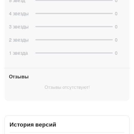
5 звезд
0
Загрузка CRM-документа на Диск в папку
4 звезды
0
Телефония
Callback: соединение двух номеров
3 звезды
0
Поиск идентификатора линии по названию
2 звезды
0
TTS: звонок с озвучиванием текста
1 звезда
0
Видео (YouTube)
Получение ключа доступа
Загрузка видео
Отзывы
Ожидание завершения загрузки
Отзывы отсутствуют!
Отправка комментария к видео
Email
Отправка писем через SendGrid (с шаблоном и без)
Логистика и геоданные
История версий
Расчет расстояния между точками (Google). Получить
ключ доступа к АПИ
здесь
. Информация о ценах
здесь