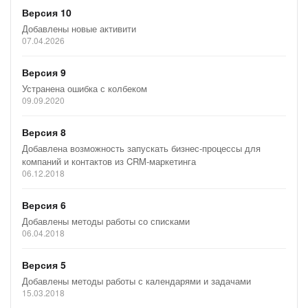
Версия 10
Геокодирование адреса (Google). Получить ключ
Добавлены новые активити
доступа к АПИ
здесь
. Информация о ценах
здесь
07.04.2026
Определение часового пояса по координатам (Google).
Получить ключ доступа к АПИ
здесь
. Информация о
Версия 9
ценах
здесь
Устранена ошибка с колбеком
09.09.2020
Универсальные действия
Отправка HTTP(S) веб-запросов
Версия 8
Формирование файлов по шаблону
Добавлена возможность запускать бизнес-процессы для
компаний и контактов из CRM-маркетинга
Поиск первого совпадения по RegExp
06.12.2018
Ценность для бизнеса
Ускоряет внедрение автоматизаций в CRM и БП
Версия 6
Добавлены методы работы со списками
Снижает объем ручных операций и ошибок
06.04.2018
Позволяет собирать сложные интеграционные
Версия 5
сценарии без программирования в каждом проекте
Добавлены методы работы с календарями и задачами
Расширяет стандартные роботы Битрикс24
15.03.2018
прикладными действиями “из коробки”