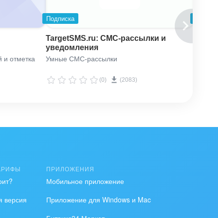
Подписка
Подпис
TargetSMS.ru: СМС-рассылки и
SMSC
уведомления
 и отметка
Умные СМС-рассылки
СМС-це
CRM-ро
(0)
(2083)
АРИФЫ
ПРИЛОЖЕНИЯ
оит?
Мобильное приложение
я версия
Приложение для Windows и Mac
Битрикс24 Маркет