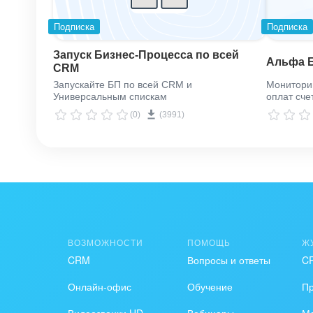
Подписка
Подписка
Запуск Бизнес-Процесса по всей
Альфа Б
CRM
Запускайте БП по всей CRM и
Мониторин
Универсальным спискам
оплат сче
(0)
(3991)
ВОЗМОЖНОСТИ
ПОМОЩЬ
Ж
CRM
Вопросы и ответы
C
Онлайн-офис
Обучение
П
Видеозвонки HD
Вебинары
Ма