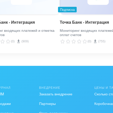
Подписка
анк - Интеграция
Точка Банк - Интеграция
г входящих платежей и отметка
Мониторинг входящих платежей
тов
оплат счетов
(0)
(909)
(0)
(755)
УРНАЛ
ВНЕДРЕНИЕ
ЦЕНЫ И Т
RM
Заказать внедрение
Сколько ст
родажи
Партнеры
Коробочна
ркетинг
Стать партнером