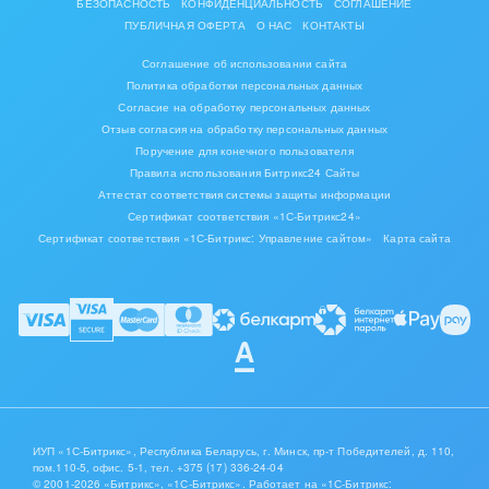
БЕЗОПАСНОСТЬ
КОНФИДЕНЦИАЛЬНОСТЬ
СОГЛАШЕНИЕ
Подставляйте данные из полей карточки в шаблон.
ПУБЛИЧНАЯ ОФЕРТА
О НАС
КОНТАКТЫ
Используйте рандомизатор для создания уникальных
текстов сообщений.
Соглашение об использовании сайта
Политика обработки персональных данных
СООБЩЕНИЕ ПРОЧИТАНО!
Согласие на обработку персональных данных
Отзыв согласия на обработку персональных данных
Отслеживайте статусы сообщений (галочки) в чатах
Поручение для конечного пользователя
открытых линий: отправлено, доставлено, прочитано.
Правила использования Битрикс24 Сайты
При отправке из приложения в карточке, роботов,
бизнес-процессов, отслеживайте точное время
Аттестат соответствия системы защиты информации
каждого статуса.
Сертификат соответствия «1С-Битрикс24»
Сертификат соответствия «1С-Битрикс: Управление сайтом»
Карта сайта
РОБОТЫ И АКТИВИТИ БИЗНЕС-ПРОЦЕССОВ
Проверка номера на наличие WA при отправке
сообщения роботом происходит автоматически
Настройте автоматическую отправку сообщений с
эмодзи, файлов, ссылок с предпросмотром и контактов
Отправляйте файлы по прямой ссылке, из Диска, из
поля CRM
Настройте автоматическую отправку геометок,
голосовых сообщений, ссылок на Youtube
ИУП «1С-Битрикс», Республика Беларусь, г. Минск, пр-т Победителей, д. 110,
Настройте робота «Ожидание сообщения», чтобы
пом.110-5, офис. 5-1,
тел. +375 (17) 336-24-04
автоматизировать, что должно происходить при том
© 2001-2026 «Битрикс», «1С-Битрикс». Работает на «1С-Битрикс: