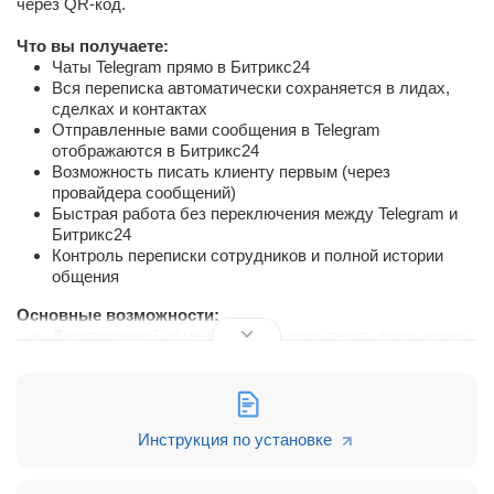
через QR-код.
Что вы получаете:
Чаты Telegram прямо в Битрикс24
Вся переписка автоматически сохраняется в лидах,
сделках и контактах
Отправленные вами сообщения в Telegram
отображаются в Битрикс24
Возможность писать клиенту первым (через
провайдера сообщений)
Быстрая работа без переключения между Telegram и
Битрикс24
Контроль переписки сотрудников и полной истории
общения
Основные возможности:
Двусторонний обмен сообщениями: текст, фото, видео,
документы, голосовые, стикеры
Синхронизация входящих и исходящих сообщений
Подключение Telegram через QR-код
Автоматическое создание диалогов в Битрикс24
Инструкция по установке
Поддержка цитирования, реакций (из Telegram в
Битрикс24)
Редактирования сообщений