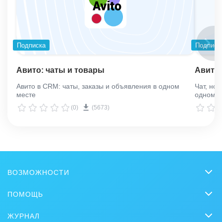
Подписка
Подписк
Авито: чаты и товары
Авито:
Авито в CRM: чаты, заказы и объявления в одном
Чат, но
месте
одном л
(0)
(5673)
ВОЗМОЖНОСТИ
CRM
ПОМОЩЬ
Онлайн-офис
Вопросы и ответы
ЖУРНАЛ
Видеозвонки HD
Обучение