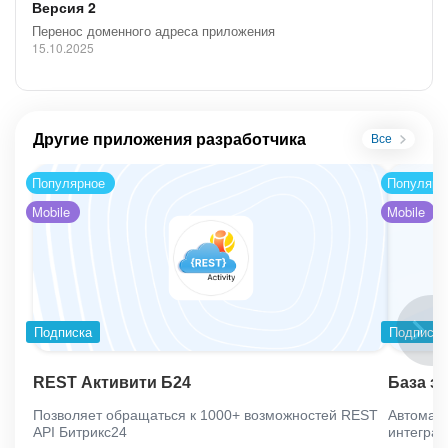
Версия 2
Перенос доменного адреса приложения
15.10.2025
Другие приложения разработчика
Все
Популярное
Популярн
Mobile
Mobile
Подписка
Подписка
REST Активити Б24
База з
Позволяет обращаться к 1000+ возможностей REST
Автомати
API Битрикс24
интеграц