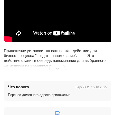
Приложение установит на ваш портал действие для
бизнес-процесса "создать напоминание". Это
действие ставит в очередь напоминание для выбранного
сотрудника на указанное время.
Напоминание будет отправлено при ближайшем
посещении этим сотрудником портала.
Можно указать один из двух видов напоминаний
(обычное или "в виде карточки звонка") или оба вместе.
Что нового
Версия 2 · 15.10.2025
Если на момент посещения сотрудником портала в
Перенос доменного адреса приложения
очереди было несколько напоминаний с подходящим
сроком отправки, то будет отправлено только последнее
из них.
Внимание!
Приложение работает с бизнес-процессами,