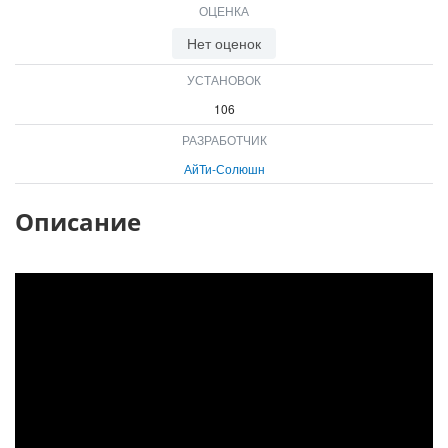
ОЦЕНКА
ВХОД
ВХОД
Нет оценок
УСТАНОВОК
106
РАЗРАБОТЧИК
АйТи-Солюшн
Описание