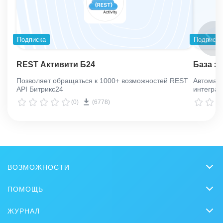
Подписка
Подписка
REST Активити Б24
База з
Позволяет обращаться к 1000+ возможностей REST
Автомати
API Битрикс24
интеграц
(0)
(6778)
ВОЗМОЖНОСТИ
CRM
ПОМОЩЬ
Онлайн-офис
Вопросы и ответы
ЖУРНАЛ
Видеозвонки HD
Обучение
CRM