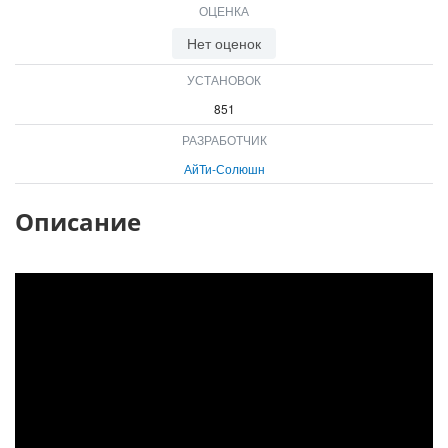
ОЦЕНКА
ВХОД
ВХОД
Нет оценок
УСТАНОВОК
851
РАЗРАБОТЧИК
АйТи-Солюшн
Описание