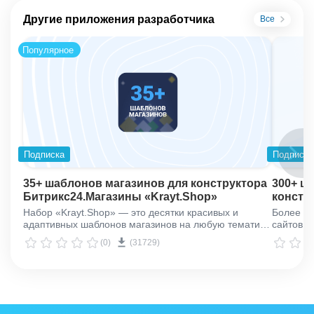
Другие приложения разработчика
Все
Популярное
Подписка
Подписка
35+ шаблонов магазинов для конструктора
300+ ш
Битрикс24.Магазины «Krayt.Shop»
констр
Битрик
Набор «Krayt.Shop» — это десятки красивых и
Более 30
адаптивных шаблонов магазинов на любую тематику.
сайтов и
1 минута на создание, пара дней на запуск.
(0)
(31729)