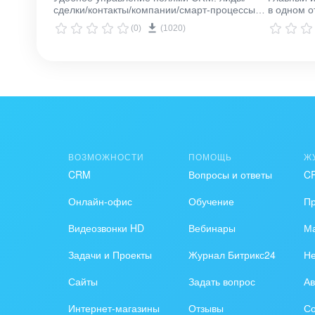
сделки/контакты/компании/смарт-процессы/
в одном о
счета
(0)
(1020)
ВОЗМОЖНОСТИ
ПОМОЩЬ
Ж
CRM
Вопросы и ответы
C
Онлайн-офис
Обучение
П
Видеозвонки HD
Вебинары
Ма
Задачи и Проекты
Журнал Битрикс24
Н
Сайты
Задать вопрос
Ав
Интернет-магазины
Отзывы
Со