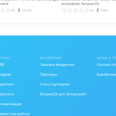
тчёте.
интерфейс Битрикс24.
(0)
(2070)
(0)
(366)
УРНАЛ
ВНЕДРЕНИЕ
ЦЕНЫ И Т
RM
Заказать внедрение
Сколько ст
родажи
Партнеры
Коробочна
ркетинг
Стать партнером
ейросети
Битрикс24 для Энтерпрайз
томатизация
вместная работа