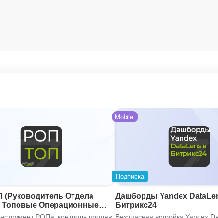
Mobile
Подписка
 (Руководитель Отдела
Дашборды Yandex DataLe
: Топовые Операционные
Битрикс24
ели)
нструмент РОПа: контроль продаж
Безопасная встройка Yandex Da