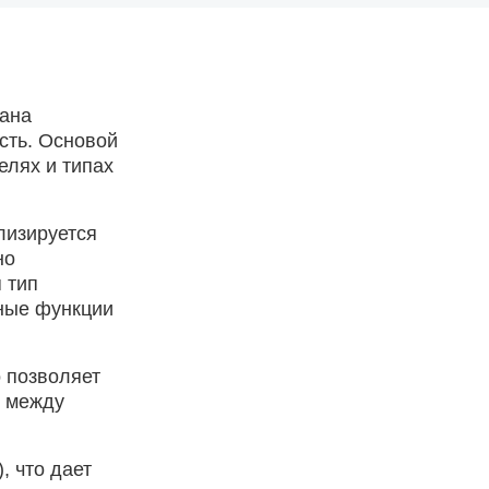
вана
сть. Основой
елях и типах
лизируется
но
 тип
чные функции
 позволяет
и между
, что дает