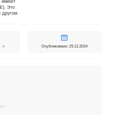
е имеют
E). Это
с другом.
фические
ние по типам
ния.
то
Опубликовано: 29.12.2024
мпании и,
туры
я и
ют!