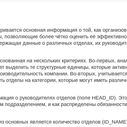
тривается основная информация о той, как организо
ты, позволяющие более чётко оценить её эффективно
одержащая данные о различных отделах, их руководит
снованная на нескольких критериях. Во-первых, ана
ает выделить те структурные единицы, которые актив
изводительность компании. Во-вторых, учитывается
ить отделы на категории, которые могут иметь разли
мация о руководителях отделов (поле HEAD_ID). Это
ым подразделением, и как распределены обязанност
из основных является количество отделов (ID_NAME)