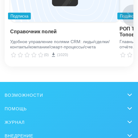
Подписка
Подписка
РОП ТО
Справочник полей
Топовы
Удобное управление полями CRM: лиды/сделки/
Главный 
контакты/компании/смарт-процессы/счета
отчёте.
(0)
(1020)
ВОЗМОЖНОСТИ
CRM
ПОМОЩЬ
Онлайн-офис
Вопросы и ответы
ЖУРНАЛ
Видеозвонки HD
Обучение
CRM
Задачи и Проекты
ВНЕДРЕНИЕ
Вебинары