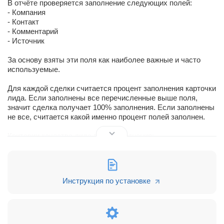
В отчёте проверяется заполнение следующих полей:
- Компания
- Контакт
- Комментарий
- Источник
За основу взяты эти поля как наиболее важные и часто
используемые.
Для каждой сделки считается процент заполнения карточки
лида. Если заполнены все перечисленные выше поля,
значит сделка получает 100% заполнения. Если заполнены
не все, считается какой именно процент полей заполнен.
Критерии качества лида по % заполнения:
- >=90% "
Великолепно
"
- >=80% и <90% "
Сойдёт и так
"
- >=70% и <80% "
Так себе
"
- <70% "
Очень плохо
"
Инструкция по установке