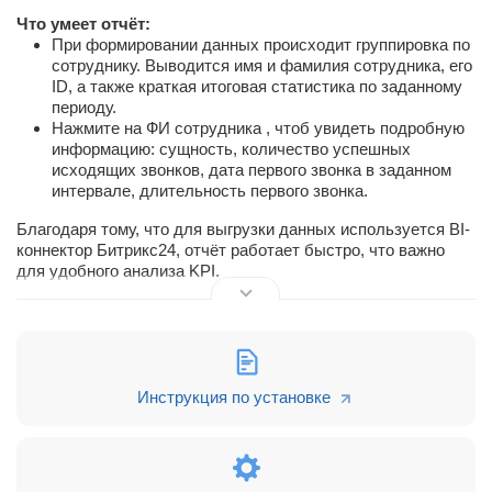
Что умеет отчёт:
При формировании данных происходит группировка по
сотруднику. Выводится имя и фамилия сотрудника, его
ID, а также краткая итоговая статистика по заданному
периоду.
Нажмите на ФИ сотрудника , чтоб увидеть подробную
информацию: сущность, количество успешных
исходящих звонков, дата первого звонка в заданном
интервале, длительность первого звонка.
Благодаря тому, что для выгрузки данных используется BI-
коннектор Битрикс24, отчёт работает быстро, что важно
для удобного анализа KPI.
Внимание! Доступно и в мобильной версии!
Если у вас используется коробочная версия Битрикс24,
рекомендуем воспользоваться
расширенной версией
нашего отчёта. В этой случае будет доступ анализ
Инструкция по установке
встреч.