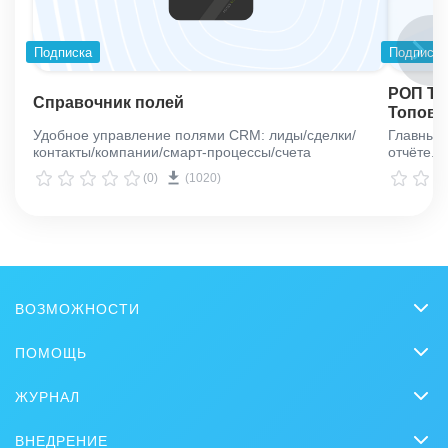
Подписка
Подписка
РОП ТО
Справочник полей
Топовы
Удобное управление полями CRM: лиды/сделки/
Главный 
контакты/компании/смарт-процессы/счета
отчёте.
(0)
(1020)
ВОЗМОЖНОСТИ
CRM
ПОМОЩЬ
Онлайн-офис
Вопросы и ответы
ЖУРНАЛ
Видеозвонки HD
Обучение
CRM
Задачи и Проекты
ВНЕДРЕНИЕ
Вебинары