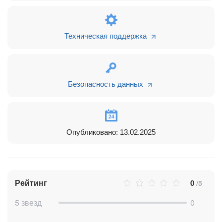
3. Количество созданных сделок по менеджерам (топ-10) за
выбранный период в виде круговой и столбчатой
Техническая поддержка
диаграммы. Позволяет сравнить не только время
обработки сделки, но и сколько их было создано, чтобы
лучше оценить нагрузку на каждого сотрудника.
4. Количество сделок в работе по менеджерам (топ-10) -
Безопасность данных
количество сделок, которые на данный момент (без
привязки к периоду) находятся в работе у каждого
менеджера в виде круговой и столбчатой диаграммы.
Внимание! Сделка в работе - это сделка, которая не
достигла конечной стадии (успешной или
неуспешной).
Опубликовано: 13.02.2025
5. Таблица сделок - таблица, на основе которой строятся
данные в отчёте. Позволяет более глубоко оценить
данные, из которых формируется отчёт. Содержит
следующие столбцы:
Рейтинг
0
/5
- ID сделки
- Название второй выбранной стадии
5 звезд
0
- Тип записи
- ID записи