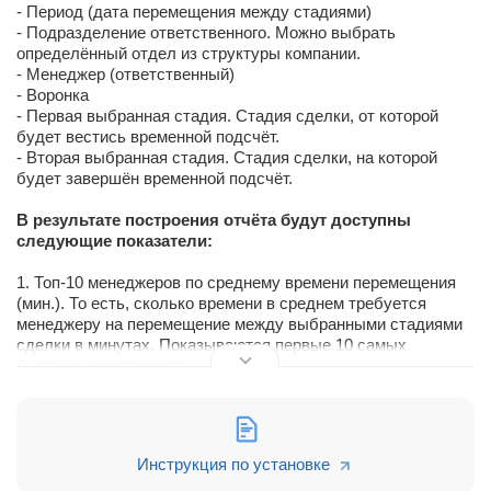
- Период (дата перемещения между стадиями)
- Подразделение ответственного. Можно выбрать
определённый отдел из структуры компании.
- Менеджер (ответственный)
- Воронка
- Первая выбранная стадия. Стадия сделки, от которой
будет вестись временной подсчёт.
- Вторая выбранная стадия. Стадия сделки, на которой
будет завершён временной подсчёт.
В результате построения отчёта будут доступны
следующие показатели:
1. Топ-10 менеджеров по среднему времени перемещения
(мин.). То есть, сколько времени в среднем требуется
менеджеру на перемещение между выбранными стадиями
сделки в минутах. Показываются первые 10 самых
быстрых менеджеров.
2. Топ-10 менеджеров по среднему времени взятия сделки в
работу (час.). То есть, сколько времени в среднем
требуется менеджеру на перемещение между выбранными
Инструкция по установке
стадиями сделки в часах. Показываются первые 10 самых
быстрых менеджеров.