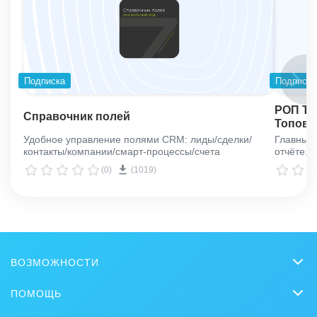
Подписка
Подписка
РОП ТО
Справочник полей
Топовы
Удобное управление полями CRM: лиды/сделки/
Главный 
контакты/компании/смарт-процессы/счета
отчёте.
(0)
(1019)
ВОЗМОЖНОСТИ
CRM
ПОМОЩЬ
Онлайн-офис
Вопросы и ответы