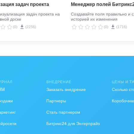
зация задач проекта
Менеджер полей Битрикс
изуализация задач проекта на
Создавайте поля правильно и с
вной доске
историей их изменения
(0)
(2256)
(0)
(1716)
УРНАЛ
ВНЕДРЕНИЕ
ЦЕНЫ И Т
RM
Заказать внедрение
Сколько ст
родажи
Партнеры
Коробочна
ркетинг
Стать партнером
ейросети
Битрикс24 для Энтерпрайз