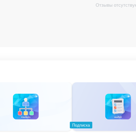
Отзывы отсутству
ои персональные показатели сразу при входе в Битр
помогает руководителям контролировать ключевые ме
создания персонализированных виджетов с помощью
Подписка