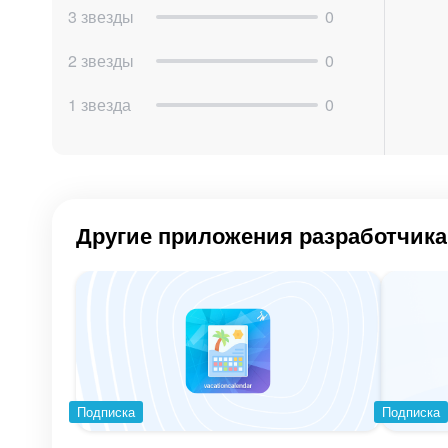
3 звезды
0
⭐ Польза для бизнеса
2 звезды
0
Благодаря этим виджетам сотрудники видят св
1 звезда
0
повышает вовлечённость, ускоряет работу и 
лишних усилий.
Виджеты из набора можно использовать для 
«
Конструктора виджетов»
.
Другие приложения разработчика
Подписка
Подписка