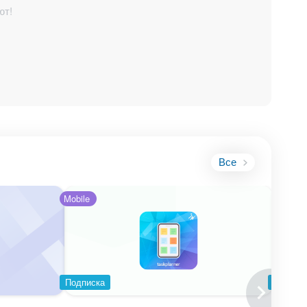
ют!
икс24. Это
трики без
Все
Mobile
Подписка
Подпис