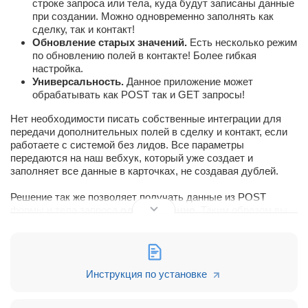
строке запроса или тела, куда будут записаны данные
при создании. Можно одновременно заполнять как
сделку, так и контакт!
Обновление старых значений.
Есть несколько режим
по обновлению полей в контакте! Более гибкая
настройка.
Универсальность.
Данное приложение может
обрабатывать как POST так и GET запросы!
Нет необходимости писать собственные интеграции для
передачи дополнительных полей в сделку и контакт, если
работаете с системой без лидов. Все параметры
передаются на наш вебхук, который уже создает и
заполняет все данные в карточках, не создавая дублей.
Решение так же позволяет получать данные из POST
формы и тела запроса
одновременно
. Таким образом вы
можете обрабатывать не только параметры, передаваемые
в адресной строке, но и так же данные из тела. Что
позволяет создавать входящие данные без разработки
дополнительных скриптов.
Инструкция по установке