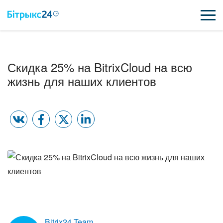
ВОЗМОЖНОСТИ
Скидка 25% на BitrixCloud на всю
ЦЕНЫ
жизнь для наших клиентов
ИНТЕГРАЦИИ
ВНЕДРЕНИЕ
ПОЛЕЗНОЕ
ПОДДЕРЖКА
ПОЛУЧИТЬ БЕСПЛАТНО
Bitrix24 Team