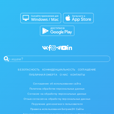
Изготовление памятников и мемориальных
Приложение для Windows и Mac
Совместная работа
комплексов
Битрикс24 Маркет
Кибербезопасность
Инвестиционный бизнес
Разработчикам приложений
Все статьи
Интерьер, дизайн, декор
IT, Интернет
Консалтинговые и управленческие услуги
Культурные события, спорт, шоу-бизнес
БЕЗОПАСНОСТЬ
КОНФИДЕНЦИАЛЬНОСТЬ
СОГЛАШЕНИЕ
ПУБЛИЧНАЯ ОФЕРТА
О НАС
КОНТАКТЫ
Логистика
Соглашение об использовании сайта
Мебель, лес, деревообработка
Политика обработки персональных данных
Согласие на обработку персональных данных
Медицина и фармацевтика
Отзыв согласия на обработку персональных данных
Поручение для конечного пользователя
Правила использования Битрикс24 Сайты
Металлургия