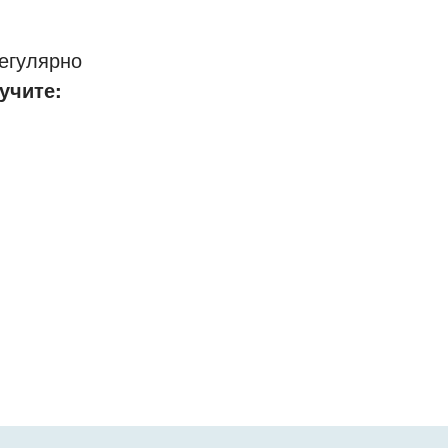
егулярно
учите: