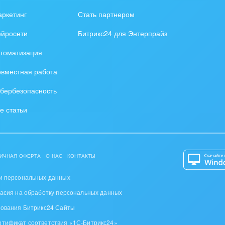
зование, наука
ркетинг
Стать партнером
ственно-политические
ейросети
Битрикс24 для Энтерпрайз
низации
томатизация
на, безопасность
вместная работа
ышленность
бербезопасность
 издательства,
е статьи
вочники
хование
ИЧНАЯ ОФЕРТА
О НАС
КОНТАКТЫ
тельство, ремонт и
оустройство
и персональных данных
ласия на обработку персональных данных
спорт, Авиация,
зования Битрикс24 Сайты
бизнес
ртификат соответствия «1С-Битрикс24»