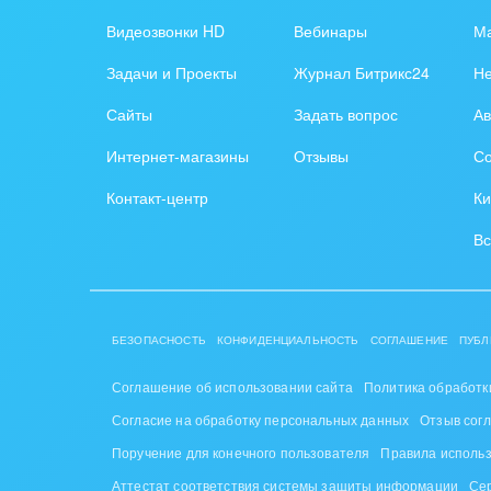
Обра
Видеозвонки HD
Вебинары
Ма
Создание сайтов
Обще
Задачи и Проекты
Журнал Битрикс24
Н
Интернет-магазин и CRM
орга
Сайты
Задать вопрос
Ав
Крупные корпоративные
Охра
Интернет-магазины
Отзывы
Со
внедрения
Пром
Контакт-центр
Ки
Внедрение для медицины
СМИ,
Вс
Внедрение для
спра
гос.организаций
Стра
Внедрение онлайн-
БЕЗОПАСНОСТЬ
КОНФИДЕНЦИАЛЬНОСТЬ
СОГЛАШЕНИЕ
ПУБЛ
продаж
Строи
благ
Соглашение об использовании сайта
Политика обработк
Внедрение онлайн-офиса
Согласие на обработку персональных данных
Отзыв сог
/ Интранета
Тран
Поручение для конечного пользователя
Правила исполь
авто
Аттестат соответствия системы защиты информации
Се