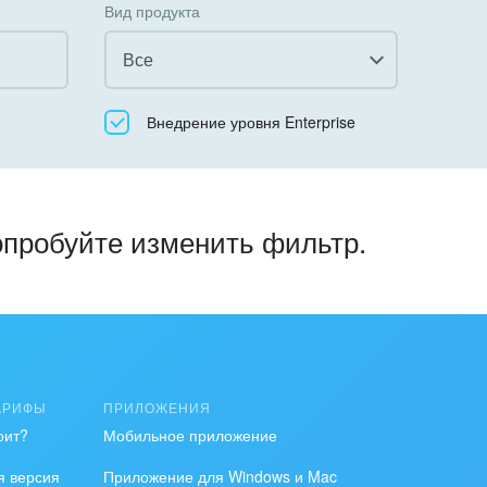
Вид продукта
Все
Все
Внедрение уровня Enterprise
Облачный Битрикс24
Коробочная версия
опробуйте изменить фильтр.
АРИФЫ
ПРИЛОЖЕНИЯ
оит?
Мобильное приложение
я версия
Приложение для Windows и Mac