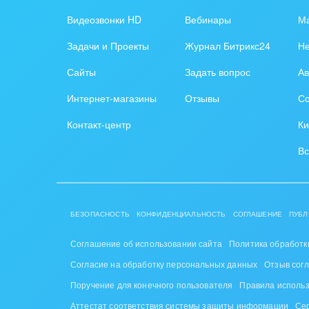
Обра
Видеозвонки HD
Вебинары
Ма
Создание сайтов
Обще
Задачи и Проекты
Журнал Битрикс24
Н
Интернет-магазин и CRM
орга
Сайты
Задать вопрос
Ав
Крупные корпоративные
Охра
Интернет-магазины
Отзывы
Со
внедрения
Пром
Контакт-центр
Ки
Внедрение для медицины
СМИ,
Вс
Внедрение для
спра
гос.организаций
Стра
Внедрение онлайн-
БЕЗОПАСНОСТЬ
КОНФИДЕНЦИАЛЬНОСТЬ
СОГЛАШЕНИЕ
ПУБЛ
продаж
Строи
благ
Соглашение об использовании сайта
Политика обработк
Внедрение онлайн-офиса
Согласие на обработку персональных данных
Отзыв сог
/ Интранета
Тран
Поручение для конечного пользователя
Правила исполь
авто
Аттестат соответствия системы защиты информации
Се