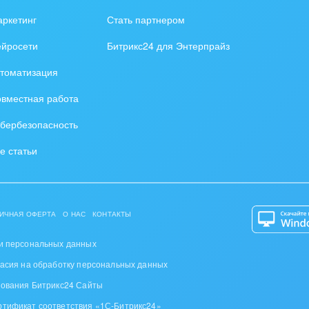
зование, наука
ркетинг
Стать партнером
ственно-политические
ейросети
Битрикс24 для Энтерпрайз
низации
томатизация
на, безопасность
вместная работа
ышленность
бербезопасность
 издательства,
е статьи
вочники
хование
ИЧНАЯ ОФЕРТА
О НАС
КОНТАКТЫ
тельство, ремонт и
оустройство
и персональных данных
ласия на обработку персональных данных
спорт, Авиация,
зования Битрикс24 Сайты
бизнес
ртификат соответствия «1С-Битрикс24»