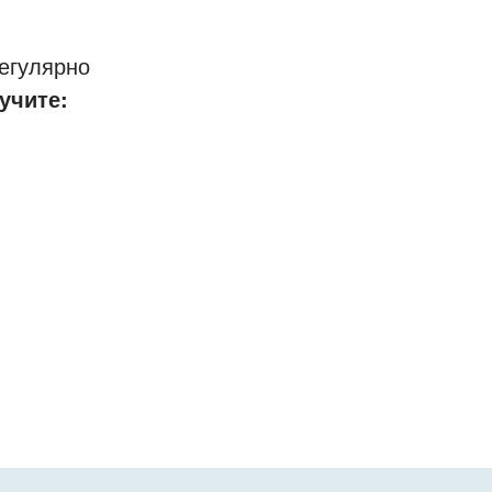
егулярно
учите: