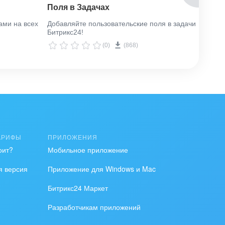
Поля в Задачах
Экспо
ами на всех
Добавляйте пользовательские поля в задачи
Экспор
Битрикс24!
Битрик
(0)
(868)
АРИФЫ
ПРИЛОЖЕНИЯ
оит?
Мобильное приложение
я версия
Приложение для Windows и Mac
Битрикс24 Маркет
Разработчикам приложений