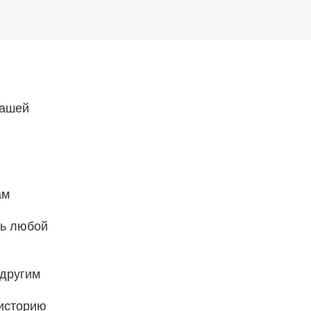
ашей
ам
ть любой
 другим
 историю