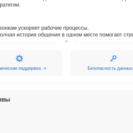
ратегии.
вонкам ускоряет рабочие процессы.
олная история общения в одном месте помогает стр
оступ к информации и возможность анализа звонков
ложение, это ваш надежный помощник в управлении
ническая поддержка
Безопасность данных
ывы