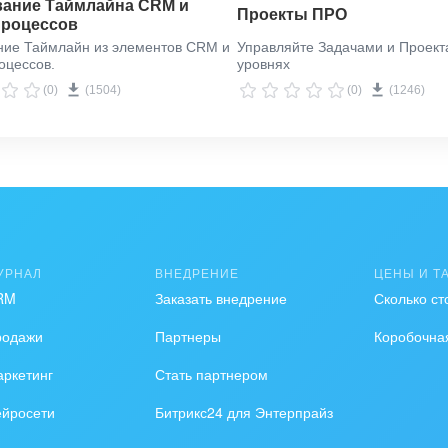
ание Таймлайна CRM и
Проекты ПРО
Процессов
ние Таймлайн из элементов CRM и
Управляйте Задачами и Проект
оцессов.
уровнях
(0)
(1504)
(0)
(1246)
УРНАЛ
ВНЕДРЕНИЕ
ЦЕНЫ И Т
RM
Заказать внедрение
Сколько ст
родажи
Партнеры
Коробочна
ркетинг
Стать партнером
ейросети
Битрикс24 для Энтерпрайз