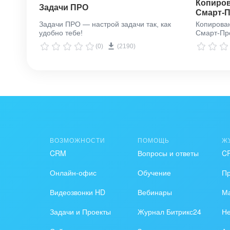
Копиров
Задачи ПРО
Смарт-
Задачи ПРО — настрой задачи так, как
Копирова
удобно тебе!
Смарт-Пр
(0)
(2190)
ВОЗМОЖНОСТИ
ПОМОЩЬ
Ж
CRM
Вопросы и ответы
C
Онлайн-офис
Обучение
П
Видеозвонки HD
Вебинары
Ма
Задачи и Проекты
Журнал Битрикс24
Н