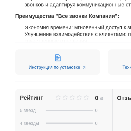
звонков и адаптируя коммуникационные ст
Преимущества "Все звонки Компании
":
Экономия времени: мгновенный доступ к з
Улучшение взаимодействия с клиентами: п
качественные отношения.
Повышение производительности: легкий д
способствуют более эффективной работе.
"Все звонки Компании
"
– это не просто при
Инструкция по установке
Тех
коммуникациями с клиентами!
Рейтинг
0
Отз
/5
5 звезд
0
4 звезды
0