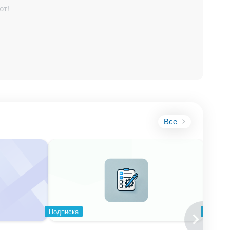
ют!
Все
Подписка
Подпис