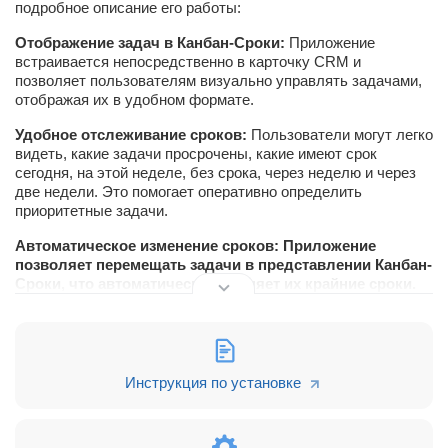
подробное описание его работы:
Отображение задач в Канбан-Сроки:
Приложение
встраивается непосредственно в карточку CRM и
позволяет пользователям визуально управлять задачами,
отображая их в удобном формате.
Удобное отслеживание сроков:
Пользователи могут легко
видеть, какие задачи просрочены, какие имеют срок
сегодня, на этой неделе, без срока, через неделю и через
две недели. Это помогает оперативно определить
приоритетные задачи.
Автоматическое изменение сроков:
Приложение
позволяет перемещать задачи в представлении Канбан-
Сроки, что автоматически изменяет их крайние сроки.
Это облегчает адаптацию к изменяющимся
обстоятельствам и позволяет легко перераспределять
задачи.
Увеличение производительности:
Благодаря более
Инструкция по установке
наглядному представлению задач и возможности быстро
менять их статусы и сроки, приложение значительно
увеличивает производительность работы.