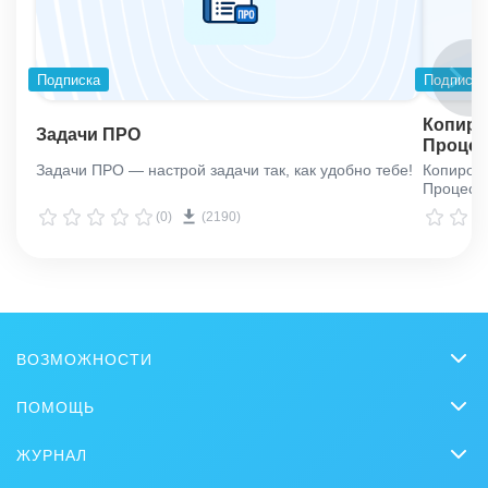
Подписка
Подписка
Копиро
Задачи ПРО
Процес
Задачи ПРО — настрой задачи так, как удобно тебе!
Копиров
Процессо
(0)
(2190)
ВОЗМОЖНОСТИ
CRM
ПОМОЩЬ
Онлайн-офис
Вопросы и ответы
ЖУРНАЛ
Видеозвонки HD
Обучение
CRM