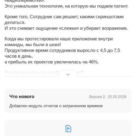
«видеоперемотки».
Это уникальная технология, на которую мы подаем патент.
Кроме того, Сотрудник сам решает, какими скриншотами
делиться.
И это снимает ощущение «слежки» и убирает возражения.
Когда мы протестировали наше приложение внутри
команды, мы были в шоке!
Продуктивное время сотрудников выросло с 4,5 до 7,5
часов в день,
а прибыль их проектов увеличилась на 46%.
Хотите получить похожий результат?
Попробуйте пользоваться приложением всего 1 неделю – и
продуктивное время ваших сотрудников заметно
увеличится.
Что нового
Версия 2 · 25.05.2026
Добавлен модуль отчетов о затраченном времени