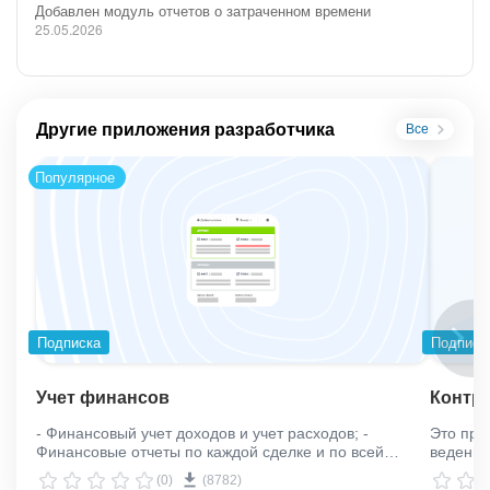
Добавлен модуль отчетов о затраченном времени
25.05.2026
Другие приложения разработчика
Все
Популярное
Подписка
Подписк
Учет финансов
Контр
- Финансовый учет доходов и учет расходов; -
Это при
Финансовые отчеты по каждой сделке и по всей
ведение
компании в целом; - Планируемые платежи со
освобож
(0)
(8782)
сроками оплаты; - Просрочки по оплатам; -
ежеднев