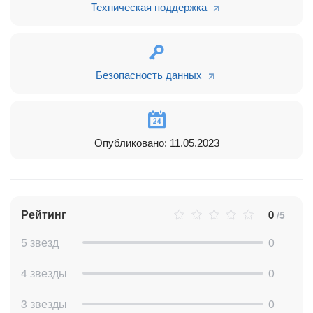
Техническая поддержка
Безопасность данных
Опубликовано: 11.05.2023
В создаваемых сделках содержится полная информация о
Рейтинг
0
/5
заявке
5 звезд
0
предмет договора
4 звезды
0
начальная максимальная цена
информация о заказчике
3 звезды
0