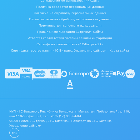
Соглашение об использовании сайта
федеральный закон. Данное поле позволяет указать
Политика обработки персональных данных
один или несколько федеральных законов, в
Согласие на обработку персональных данных
соответствии с которым размещается заявка на
Отзыв согласия на обработку персональных данных
закупку
Поручение для конечного пользователя
диапазон начальной максимальной цены. Позволяет
Правила использования Битрикс24 Сайты
строго указать нижнюю и верхнюю границы, в пределах
Аттестат соответствия системы защиты информации
которой должна находиться начальная максимальная
Сертификат соответствия «1С-Битрикс24»
цена закупки, указанная в заявке. Также
Сертификат соответствия «1С-Битрикс: Управление сайтом»
Карта сайта
поддерживается нечеткое указание диапазона цены -
“Цена закупки должна быть не менее …” или “цена
закупки не должна превышать ….”
В приложении предусмотрено 2 варианта импорта заявок:
Автоматический, если в настройках приложения
отмечена опция “Создавать сделки автоматически ”
Ручной, при нажатии на кнопку “Получить новые
тендеры”.
ИУП «1С-Битрикс», Республика Беларусь, г. Минск, пр-т Победителей, д. 110,
пом.110-5, офис. 5-1,
тел. +375 (17) 336-24-04
© 2001-2026 «Битрикс», «1С-Битрикс». Работает на «1С-Битрикс:
Управление сайтом»
16+