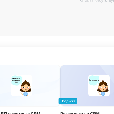
Отзывы отсутству
Подписка
 БП в карточке CRM
Регламенты в CRM