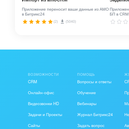
Приложение переносит ваши данные из AMO
Приложен
в Битрикс24
БП в CRM
(2)
(5040)
ВОЗМОЖНОСТИ
ПОМОЩЬ
Ж
CRM
Вопросы и ответы
C
Онлайн-офис
Обучение
П
Видеозвонки HD
Вебинары
Ма
Задачи и Проекты
Журнал Битрикс24
Н
Сайты
Задать вопрос
Ав