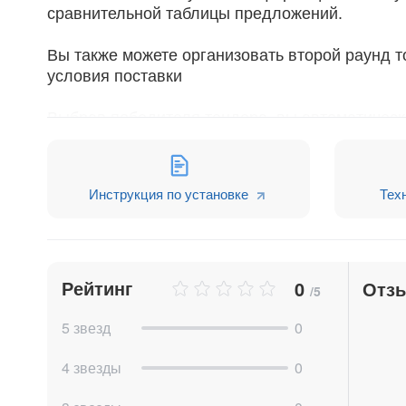
сравнительной таблицы предложений.
Вы также можете организовать второй раунд т
условия поставки
Выбрав победителя тендера, вы автоматически
Инструкция по
Настройке
и
Работе
приложен
Инструкция по установке
Тех
Рейтинг
0
Отз
/5
5 звезд
0
4 звезды
0