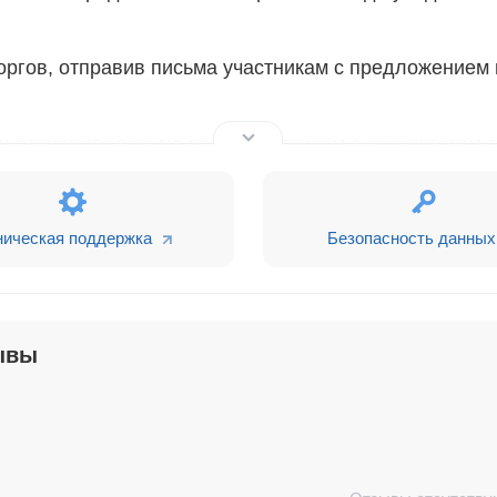
оргов, отправив письма участникам с предложением
 отправите письма всем участникам с результатом т
ия доступна
по ссылке
ническая поддержка
Безопасность данных
ывы