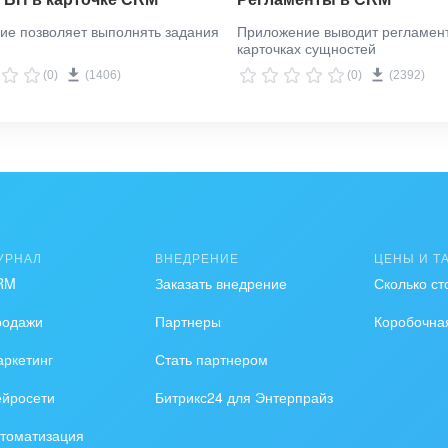
ие позволяет выполнять задания
Приложение выводит регламент
карточках сущностей
(0)
(1406)
(0)
(2392)
УРНАЛ
ВНЕДРЕНИЕ
ЦЕНЫ И Т
RM
Заказать внедрение
Сколько ст
родажи
Партнеры
Коробочна
ркетинг
Стать партнером
ейросети
Битрикс24 для Энтерпрайз
томатизация