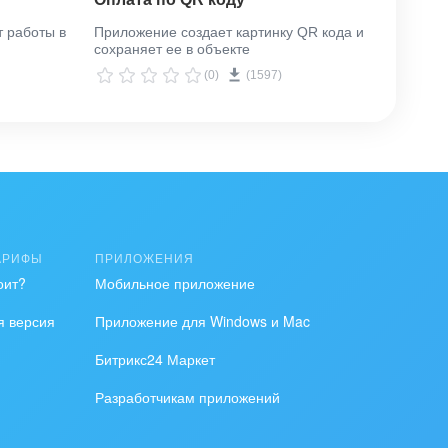
 работы в
Приложение создает картинку QR кода и
Прилож
сохраняет ее в объекте
выстав
(0)
(1597)
АРИФЫ
ПРИЛОЖЕНИЯ
оит?
Мобильное приложение
я версия
Приложение для Windows и Mac
Битрикс24 Маркет
Разработчикам приложений