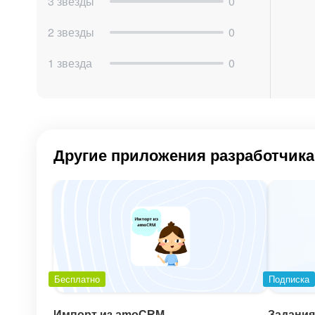
3 звезды
0
2 звезды
0
1 звезда
0
Другие приложения разработчика
Бесплатно
Подписка
Импорт из amoCRM
Задания