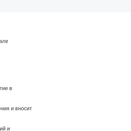
тале
тие в
ния и вносит
ий и