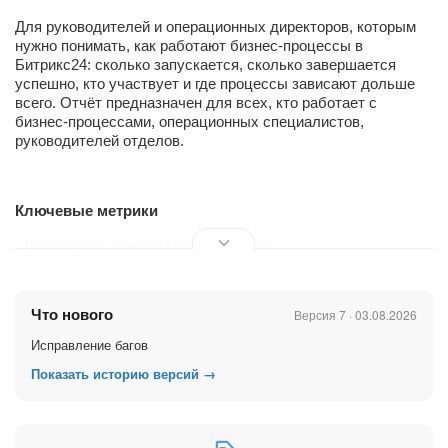
Для руководителей и операционных директоров, которым
нужно понимать, как работают бизнес-процессы в
Битрикс24: сколько запускается, сколько завершается
успешно, кто участвует и где процессы зависают дольше
всего. Отчёт предназначен для всех, кто работает с
бизнес-процессами, операционных специалистов,
руководителей отделов.
Ключевые метрики
- Количество запущенных процессов.
- Количество сотрудников-участников.
Что нового
Версия 7 · 03.08.2026
- Процент успешно завершённых процессов.
Исправление багов
- Количество процессов в работе.
Показать историю версий →
- Средняя длительность процесса (в днях).
- Распределение процессов по статусам.