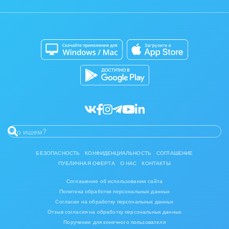
Отзывы
Мобильное приложение
Автоматизация
Битрикс24 для Энтерпрайз
Приложение для Windows и Mac
Совместная работа
Битрикс24 Маркет
Кибербезопасность
Разработчикам приложений
Все статьи
БЕЗОПАСНОСТЬ
КОНФИДЕНЦИАЛЬНОСТЬ
СОГЛАШЕНИЕ
ПУБЛИЧНАЯ ОФЕРТА
О НАС
КОНТАКТЫ
Соглашение об использовании сайта
Политика обработки персональных данных
Согласие на обработку персональных данных
Отзыв согласия на обработку персональных данных
Поручение для конечного пользователя