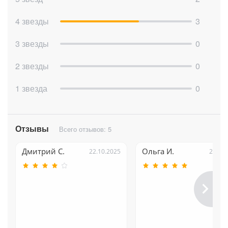
4 звезды
3
3 звезды
0
2 звезды
0
1 звезда
0
Отзывы
Всего отзывов: 5
Дмитрий С.
Ольга И.
22.10.2025
22.10