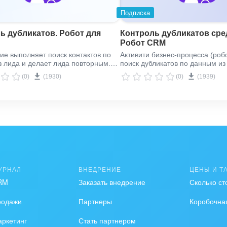
Подписка
ь дубликатов. Робот для
Контроль дубликатов сре
Робот CRM
е выполняет поиск контактов по
Активити бизнес-процесса (роб
 лида и делает лида повторным.
поиск дубликатов по данным из
сервисы типа tilda.cc (тильда),
лидов по трем сценариям: заме
(0)
(1930)
(0)
(1939)
марквиз) не контролируют
объединение и разрешение дуб
 в своей типовой интеграции. Мы
Выводит комментарий в карточк
айти дубли в таких случаях.
выполненной операции.
УРНАЛ
ВНЕДРЕНИЕ
ЦЕНЫ И Т
RM
Заказать внедрение
Сколько ст
родажи
Партнеры
Коробочна
ркетинг
Стать партнером