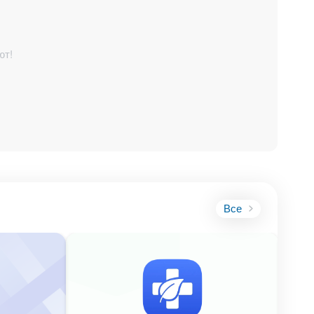
ют!
Все