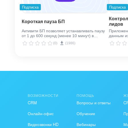
Подписка
Подписка
Контрол
Короткая пауза БП
лидов
Активити БП позволяет устанавливать паузу
Приложени
от 1 до 600 секунд (менее 10 минут) в
данным из
бизнес-процессе
Некоторые 
(0)
(1986)
marquiz (
дубликаты
поможем н
ВОЗМОЖНОСТИ
ПОМОЩЬ
Ж
CRM
Вопросы и ответы
C
Онлайн-офис
Обучение
П
Видеозвонки HD
Вебинары
Ма