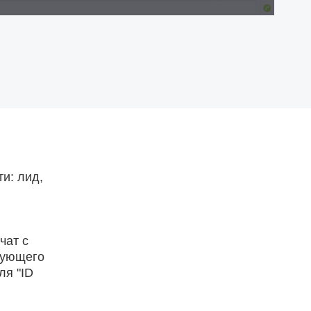
и: лид,
чат с
вующего
ля "ID