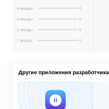
4 звезды
0
3 звезды
0
2 звезды
0
1 звезда
0
Другие приложения разработчика