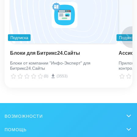
Подписка
Подписка
Блоки для Битрикс24.Сайты
Ассист
Блоки от компании "Инфо-Эксперт" для
Приложе
Битрикс24.Сайты
контроли
(0)
(3553)
ВОЗМОЖНОСТИ
CRM
ПОМОЩЬ
Онлайн-офис
Вопросы и ответы