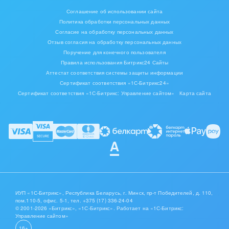
-
Доставка и оплата.
Предназначена стадия для работы
Соглашение об использовании сайта
логистики доставки воды.
Политика обработки персональных данных
-
Сделка успешна
. При закрытии сделки происходит
Согласие на обработку персональных данных
расчет. Сумма сделки учитывается во взаиморасчетах с
Отзыв согласия на обработку персональных данных
клиентом и в отдельном поле показывается баланс
Поручение для конечного пользователя
текущей сделки и общий баланс по клиенту.
Правила использования Битрикс24 Сайты
Аттестат соответствия системы защиты информации
3.3
Аренда оборудования
(направление сделки)
Сертификат соответствия «1С-Битрикс24»
Сертификат соответствия «1С-Битрикс: Управление сайтом»
Карта сайта
-
Новая
. Проверяется тип сделки, если сделка повторная,
то сделка роботами перемещается в стадию Поставка
оборудования.
-
КП отправлено
. Стадия для работы с новым клиентом,
менеджер в данной стадии подготавливает предложение и
отправляет письмом клиенту.
-
Договор, счет
. В данной стадии триггер контролирует
статус письма с КП и ,если клиент прочитал письмо,
переводит сделку в данную стадию автоматически из
ИУП «1С-Битрикс», Республика Беларусь, г. Минск, пр-т Победителей, д. 110,
стадии КП отправлено.
пом.110-5, офис. 5-1,
тел. +375 (17) 336-24-04
© 2001-2026 «Битрикс», «1С-Битрикс». Работает на «1С-Битрикс:
Управление сайтом»
-
Поставка оборудования
. Стадия сделки для работы
логистики компании.
16+