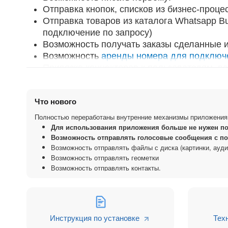
Отправка кнопок, списков из бизнес-проце
Отправка товаров из каталога Whatsapp Bu
подключение по запросу)
Возможность получать заказы сделанные и
Возможность
аренды номера для подключ
Привязка коннекторов к пользователям, в
(NEW!)
Получение сообщений, отправленных со с
Что нового
Отправка файлов с диска в роботах и бизн
Отправка голосовых сообщений с портала,
Полностью переработаны внутренние механизмы приложения
Получение геолокации, с версии 2 (NEW)
Для использования приложения больше не нужен п
Возможность отправлять голосовые сообщения с по
Получение отправленных вам контактов!
Возможность отправлять файлы с диска (картинки, ауди
Подключение Whatsapp групп!
Возможность отправлять геометки
Приложение "Статусы и отправка сообщени
Возможность отправлять контакты.
Статусы сообщений в чате открытой линии 
Полноценная интеграция Whatsapp с откр
Передача картинок, файлов, голосовых со
Индикация о звонках в Whatsapp в чате и к
Инструкция по установке
Тех
Подключение коннектора для СМС (возмож