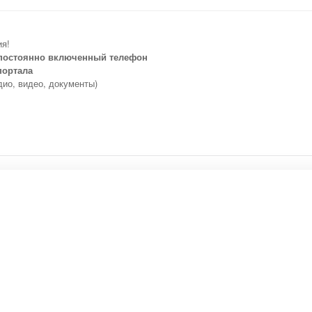
ия!
 постоянно включенный телефон
портала
дио, видео, документы)