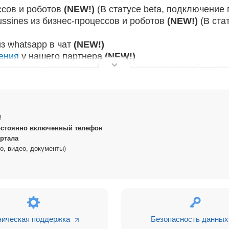
ссов и роботов
(NEW!)
(В статусе beta, подключение 
ssines из бизнес-процессов и роботов
(NEW!)
(В стат
з whatsapp в чат
(NEW!)
ения
у нашего партнера
(NEW!)
озможность скрывать номера от пользователей не и
воего телефона в чат открытой линии для истории
(
ес процессах! (NEW!)
 с версии 2 (NEW)
!
остоянно включенный телефон
ртала
о, видео, документы)
й" в карточке сущности!
(галки в чате)!
ытыми линиями Битрикс24!
общений, музыки.
арточке CRM (назначается дело, вы не пропустите та
ническая поддержка
Безопасность данных
ность первому отправить сообщение из карточки)!