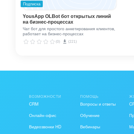
Подписка
YousApp OLBot бот открытых линий
на бизнес-процессах
Чат бот для простого анкетирования клиентов,
работает на бизнес-процессах
(0)
(221)
ВОЗМОЖНОСТИ
ПОМОЩЬ
Ж
CRM
Вопросы и ответы
C
Онлайн-офис
Обучение
П
Видеозвонки HD
Вебинары
Ма