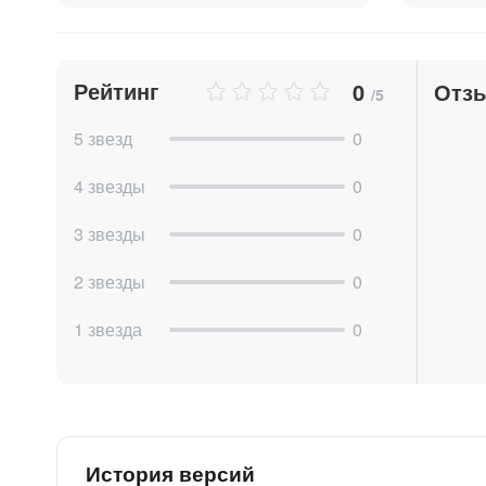
Отправка сообщений и файлов из роботов 
лицензии Битрикс24)!
Триггеры доставлено/прочитано сообщени
Иконка коннектора в виджете на сайте.
Рейтинг
0
Отз
/5
Отправка сообщений с emoji и минимальн
Рассылка сообщений через CRM маркетинг 
5 звезд
0
значит, что можно рассылать спам, мы пр
приложении Whatsapp
)
4 звезды
0
Индикация статуса доставки и почтенност
3 звезды
0
приложения отправки сообщений в карто
Рандомизатор отправляемых сообщений, с
2 звезды
0
документации)
Принимаются пожелания по доработке функц
1 звезда
0
Данное приложение не имеет отношения к Met
интеграцией, мы не используем в работе What
правообладателям.
* Деятельность Meta Platforms Inc. (Facebook
История версий