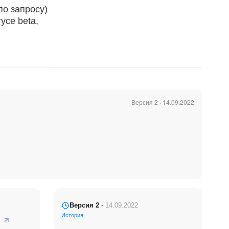
по запросу)
усе beta,
меющих прав
NEW!)
Версия 2 · 14.09.2022
Версия 2 ·
14.09.2022
кой звонок)!
История