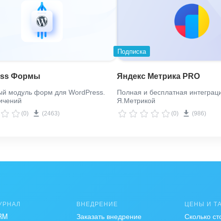
Подписка
ess Формы
Яндекс Метрика PRO
ый модуль форм для WordPress.
Полная и бесплатная интеграц
ичений
Я.Метрикой
(0)
(2463)
(0)
(986)
УРНАЛ
ВНЕДРЕНИЕ
ЦЕНЫ И Т
RM
Заказать внедрение
Сколько ст