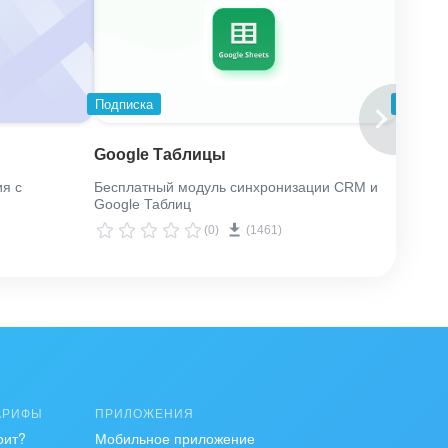
Подписка
Подпис
Google Таблицы
Teleg
ия с
Бесплатный модуль синхронизации CRM и
Беспла
Google Таблиц
кнопка
(0)
(1461)
АРИФЫ
ПРИЛОЖЕНИЯ
оит?
Мобильное приложение