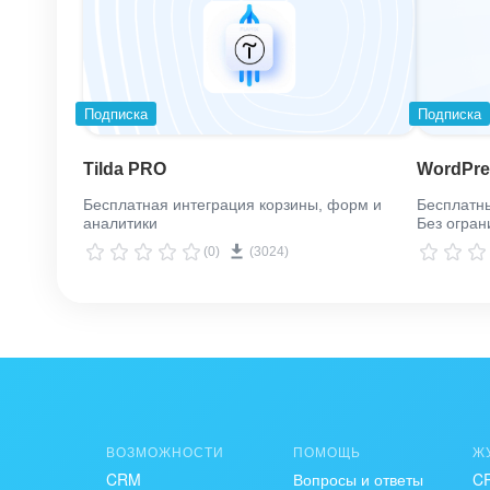
Подписка
Подписка
Tilda PRO
WordPr
Бесплатная интеграция корзины, форм и
Бесплатн
аналитики
Без огран
(0)
(3024)
ВОЗМОЖНОСТИ
ПОМОЩЬ
Ж
CRM
Вопросы и ответы
C