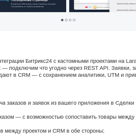
еграции Битрикс24 с кастомными проектами на Larav
х — подключим что угодно через REST API. Заявки, з
дают в CRM — с сохранением аналитики, UTM и прив
а заказов и заявок из вашего приложения в Сделки
казом — с возможностью сопоставить товары между 
в между проектом и CRM в обе стороны;