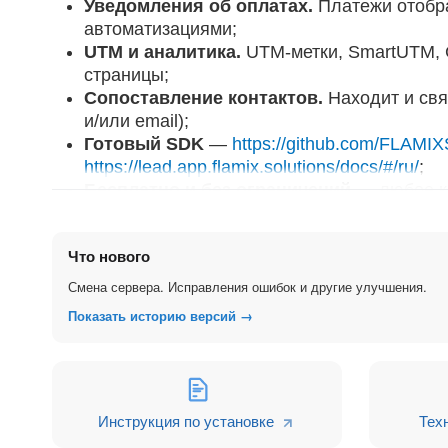
Уведомления об оплатах.
Платежи отобр
автоматизациями;
UTM и аналитика.
UTM-метки, SmartUTM, Go
страницы;
Сопоставление контактов.
Находит и свя
и/или email);
Готовый SDK
—
https://github.com/FLAM
https://lead.app.flamix.solutions/docs/#/ru/
;
Бесплатно и без ограничений
— любое ко
Дополнительно:
Автоформат телефонов.
Приводит номер
Что нового
Контроль повторных лидов.
Защита от д
Смена сервера. Исправления ошибок и другие улучшения.
Закрепление за менеджером.
Клиент оста
Показать историю версий →
Надёжность.
Доставка заявки за 1–2 сек
запрос не потеряется;
Универсальность.
Работает с облаком и к
отладки;
Поддержка и помощь в настройке.
Инструкция по установке
Тех