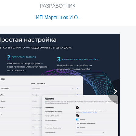
РАЗРАБОТЧИК
ИП Мартынюк И.О.