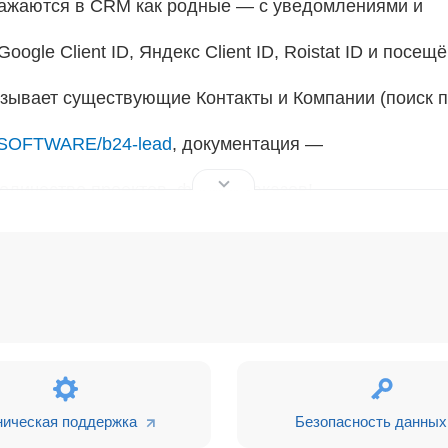
ажаются в CRM как родные — с уведомлениями и
ogle Client ID, Яндекс Client ID, Roistat ID и посещ
зывает существующие Контакты и Компании (поиск 
IXSOFTWARE/b24-lead
, документация —
личество проектов, форм и заказов!
а к нужному формату (поддержка 200+ стран);
ублей по базе CRM;
ётся с тем сотрудником, кто работал с ним ранее (о
унды, очередь и автоповторы при недоступности CRM
оробкой, ведёт подробные логи всех отправок для у
ническая поддержка
Безопасность данных