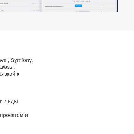
el, Symfony,
аказы,
язкой к
 и Лиды
проектом и