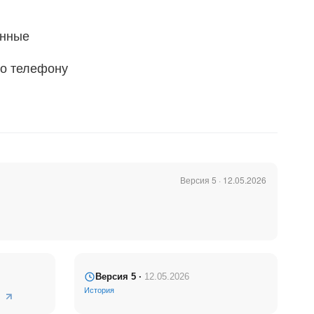
ённые
по телефону
Версия 5 · 12.05.2026
пционально);
 — ни один
добной
Версия 5 ·
12.05.2026
История