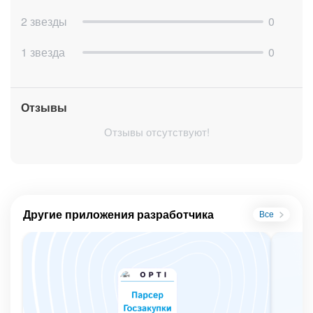
приехал», в сделку автоматически добавляются
2 звезды
0
наблюдатели Приемщик и Автослесарь. Приемщик
получает уведомление, что автомобиль приехал в сервис.
1 звезда
0
Название сделки в этой стадии меняется на название по
шаблону «Марка и цвет автомобиля» + «Список
необходимых работ».
Отзывы
На стадии «ТО (работы до 1 дня)» и «Ремонт (работы
Отзывы отсутствуют!
больше 1 дня)» сделка перемещается автоматически,
после того, как ответственный заполнит поле «Автомобиль
принят в работу».
Как только сделка перемещается в стадии «ТО (работы до
1 дня)» и «Ремонт (работы больше 1 дня)» автомеханику
направляется уведомление «Автомобиль на ТО» или
Другие приложения разработчика
Все
«Автомобиль на ремонт».
Ответственный менеджер также получает уведомление
«Уточнить срок окончания ремонта и связаться с
клиентом».
После того, как автомеханик заполняет поле «Автомобиль