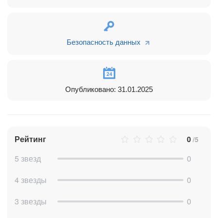
Стадии отказа
Некачественный лид
СПАМ
Нет товаров
Безопасность данных
На стадии «Новый лид» ответственный получит
автоматическое уведомление. Если ЛИД остается на
стадии дольше 1 дня, уведомление получит руководитель.
На стадии «Связь установлена» ответственному за ЛИД
Опубликовано: 31.01.2025
приходит уведомление «Выявить потребность».
ВОРОНКИ СДЕЛОК
В отраслевой CRM настроены 2 воронки сделок:
Рейтинг
0
/5
Первичные продажи
5 звезд
0
Повторные продажи
ВОРОНКА ПЕРВИЧНЫЕ ПРОДАЖИ
4 звезды
0
Новая заявка
3 звезды
0
Контакты ЛПР получены