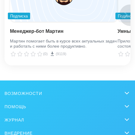
Подписка
Подписк
Менеджер-бот Мартин
Умные 
Мартин помогает быть в курсе всех актуальных задач
Приложен
и работать с ними более продуктивно.
состоян
статусе
(0)
(9119)
ВОЗМОЖНОСТИ
CRM
ПОМОЩЬ
Онлайн-офис
Вопросы и ответы
ЖУРНАЛ
Видеозвонки HD
Обучение
CRM
Задачи и Проекты
ВНЕДРЕНИЕ
Вебинары