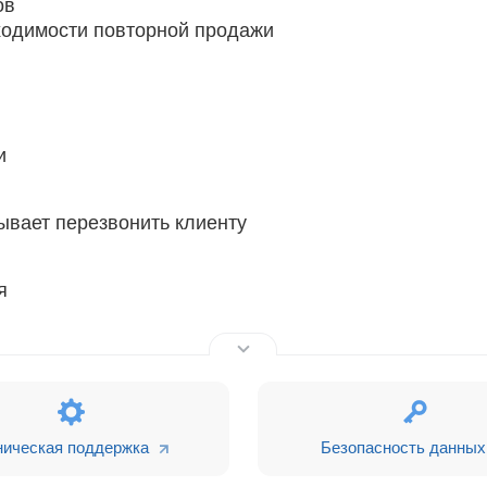
ов
ходимости повторной продажи
и
ывает перезвонить клиенту
я
 задач. Алгоритм сам сформирует задачи менеджерам
ническая поддержка
Безопасность данных