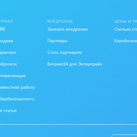
ые поля по работе со сделкой благодаря настроенно
создаст сделку в направлении «Повторные продажи»
УРНАЛ
ВНЕДРЕНИЕ
ЦЕНЫ И Т
удут заполнены.
RM
Заказать внедрение
Сколько ст
родажи
Партнеры
Коробочна
 CRM в зависимости от тарифного плана Битрикс24.
ркетинг
Стать партнером
ейросети
Битрикс24 для Энтерпрайз
томатизация
вместная работа
бербезопасность
е статьи
ределенных этапах сделки
доступны: