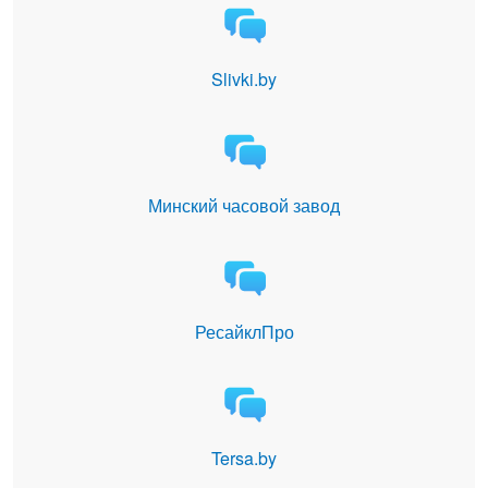
Slivki.by
Минский часовой завод
РесайклПро
Tersa.by