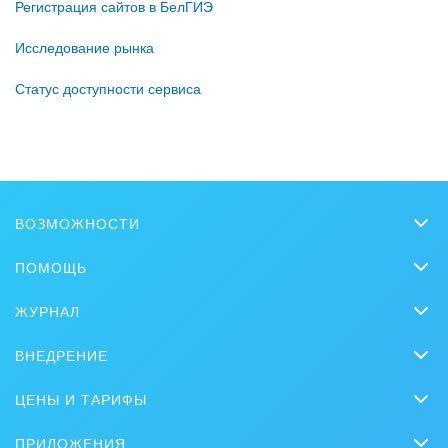
Регистрация сайтов в БелГИЭ
Исследование рынка
Статус доступности сервиса
ВОЗМОЖНОСТИ
CRM
ПОМОЩЬ
Онлайн-офис
Вопросы и ответы
ЖУРНАЛ
Видеозвонки HD
Обучение
CRM
Задачи и Проекты
ВНЕДРЕНИЕ
Вебинары
Продажи
Заказать внедрение
Сайты
Журнал Битрикс24
ЦЕНЫ И ТАРИФЫ
Маркетинг
Партнеры
Интернет-магазины
Сколько стоит?
Задать вопрос
Нейросети
ПРИЛОЖЕНИЯ
Стать партнером