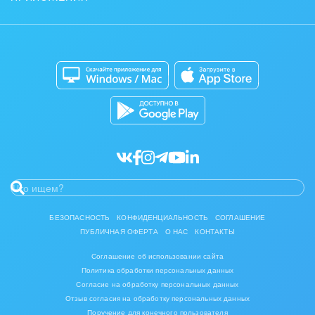
Контакт-центр
Коробочная версия
Отзывы
Мобильное приложение
Автоматизация
Битрикс24 для Энтерпрайз
Приложение для Windows и Mac
Совместная работа
Битрикс24 Маркет
Кибербезопасность
Разработчикам приложений
Все статьи
БЕЗОПАСНОСТЬ
КОНФИДЕНЦИАЛЬНОСТЬ
СОГЛАШЕНИЕ
ПУБЛИЧНАЯ ОФЕРТА
О НАС
КОНТАКТЫ
Соглашение об использовании сайта
Политика обработки персональных данных
Согласие на обработку персональных данных
Отзыв согласия на обработку персональных данных
Поручение для конечного пользователя