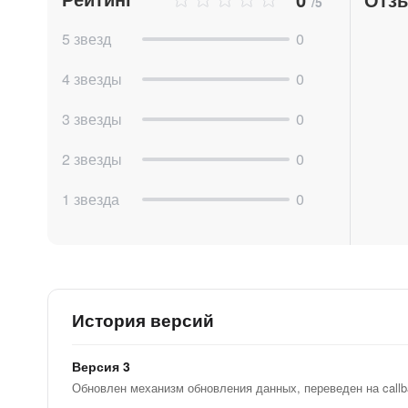
/5
5 звезд
0
4 звезды
0
3 звезды
0
2 звезды
0
1 звезда
0
История версий
Версия 3
Обновлен механизм обновления данных, переведен на call