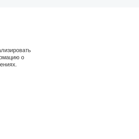
ализировать
ормацию о
ениях.