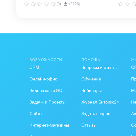
Анализир
(0)
(3726)
привлечения клие
привлечения и доходность 
в себя и
анализе 
маркетин
ВОЗМОЖНОСТИ
ПОМОЩЬ
Ж
CRM
Вопросы и ответы
C
Онлайн-офис
Обучение
П
Видеозвонки HD
Вебинары
Ма
Задачи и Проекты
Журнал Битрикс24
Н
Сайты
Задать вопрос
Ав
Интернет-магазины
Отзывы
Со