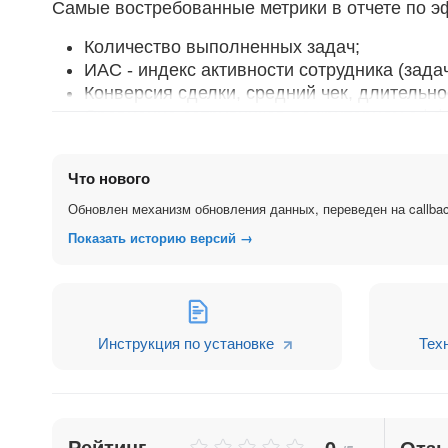
Самые востребованные метрики в отчете по э
Количество выполненных задач;
ИАС - индекс активности сотрудника (задач
Конверсия сделки, средний чек, длительно
Сравнение сотрудников по критериям эфф
Дополнительный функционал:
Что нового
По подписке "Маркет +" доступен просмотр да
Обновлен механизм обновления данных, переведен на callba
При оплате PRO версии становится доступен 
Показать историю версий →
Тарифы PRO версии:
оплата за 3 месяца - 11 250 ₽
оплата за 12 месяцев - 36 000 ₽
Инструкция по установке
Тех
Рейтинг
0
Отз