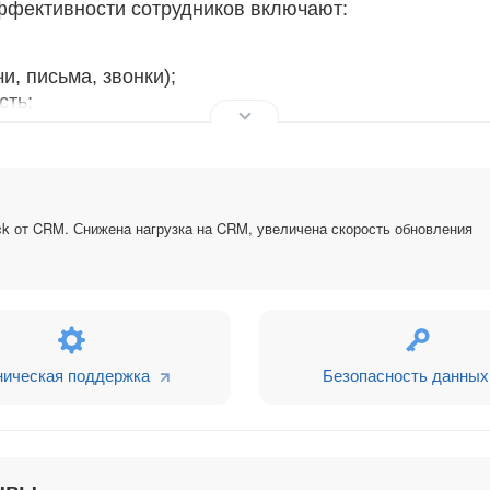
ффективности сотрудников включают:
и, письма, звонки);
сть;
ективности.
нных не более 3х месяцев от даты просмотра.
ck от CRM. Снижена нагрузка на CRM, увеличена скорость обновления
просмотр 24х месяцев от даты просмотра.
ническая поддержка
Безопасность данных
ывы