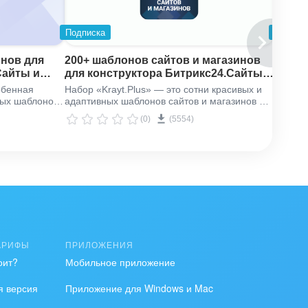
Подписка
Подпис
нов для
200+ шаблонов сайтов и магазинов
CRM д
Сайты и
для конструктора Битрикс24.Сайты и
торго
t.Simple»
Битрикс24.Магазины «Krayt.Plus»
обенная
Набор «Krayt.Plus» — это сотни красивых и
Готова
ных шаблонов
адаптивных шаблонов сайтов и магазинов на
для ро
ематику. 1
любую тематику. 1 минута на создание, пара
поможе
(0)
(5554)
на запуск.
дней на запуск.
работат
удален
АРИФЫ
ПРИЛОЖЕНИЯ
оит?
Мобильное приложение
я версия
Приложение для Windows и Mac