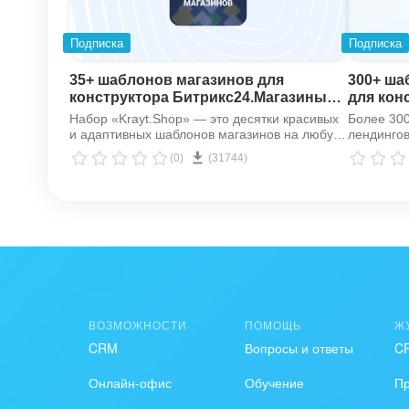
Подписка
Подписка
35+ шаблонов магазинов для
300+ ша
конструктора Битрикс24.Магазины
для кон
«Krayt.Shop»
Битрикс
Набор «Krayt.Shop» — это десятки красивых
Более 300
и адаптивных шаблонов магазинов на любую
лендингов
тематику. 1 минута на создание, пара дней
вашего би
(0)
(31744)
на запуск.
ВОЗМОЖНОСТИ
ПОМОЩЬ
Ж
CRM
Вопросы и ответы
C
Онлайн-офис
Обучение
П