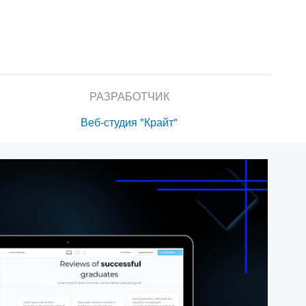
РАЗРАБОТЧИК
Веб-студия "Крайт"