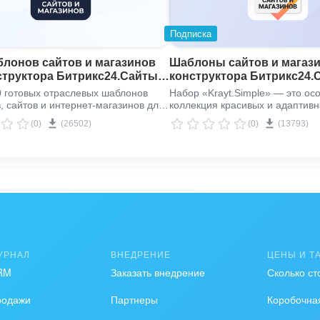
Подписка
блонов сайтов и магазинов
Шаблоны сайтов и магази
структора Битрикс24.Сайты и
конструктора Битрикс24.
24.Магазины
Битрикс24.Магазины «Kray
 готовых отраслевых шаблонов
Набор «Krayt.Simple» — это ос
, сайтов и интернет-магазинов для
коллекция красивых и адаптив
знеса.
сайтов и магазинов на любую т
(0)
(26502)
(0)
(13793)
минута на создание, пара дней 
УРНАЛ
ВНЕДРЕНИЕ
ЦЕНЫ И Т
RM
Заказать внедрение
Сколько ст
родажи
Партнеры
Коробочна