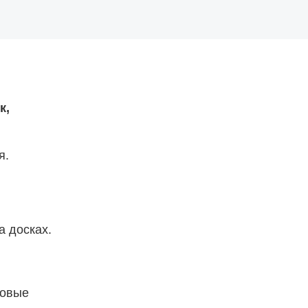
к,
я.
а досках.
новые