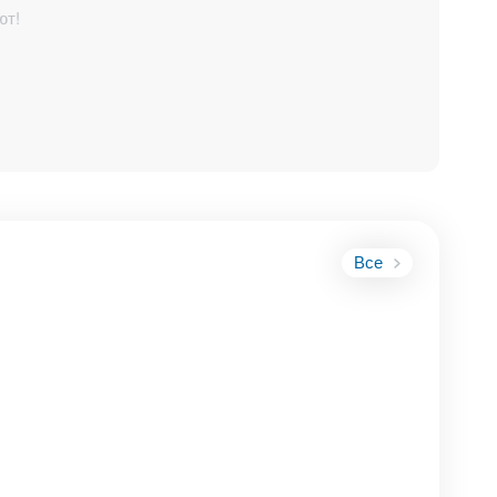
ют!
Все