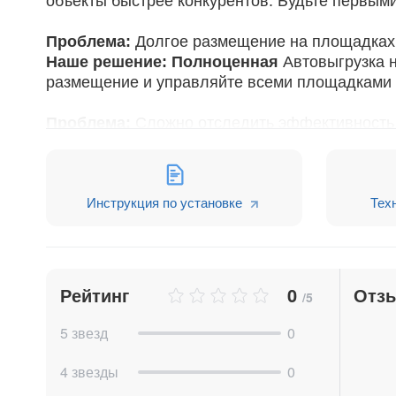
объекты быстрее конкурентов. Будьте первыми
Проблема:
Долгое размещение на площадках 
Наше решение: Полноценная
Автовыгрузка н
размещение и управляйте всеми площадками и
Проблема:
Сложно отследить эффективность
Наше решение:
Отчеты о публикации на площ
приносят клиентов, а какие - только тратят бю
ДОКАЗАННАЯ ЭФФЕКТИВНОСТЬ (по данным 
Инструкция по установке
Тех
Сокращение времени обработки заявок
Рост продаж на 25%
- за счет быстрой ре
Экономия до 80% времени
на размещени
Снижение текучести кадров
- новички бы
Рейтинг
0
Отз
/5
Сводка ключевых результатов клиентов Q
5 звезд
0
+37%
увеличение количества сделок
4 звезды
0
-75%
снижение пропущенных звонков