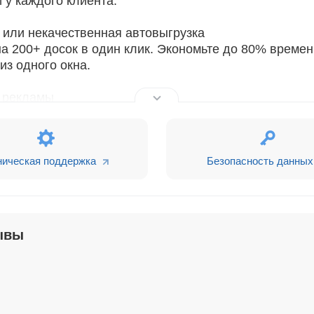
 у каждого клиента.
или некачественная автовыгрузка
а 200+ досок в один клик. Экономьте до 80% времен
з одного окна.
 рекламы
адках и сквозная аналитика Битрикс24. Видите, как
джет.
исследований 2024-2025):
ническая поддержка
Безопасность данных
 на 45%
- больше времени на продажи
акции и автоматизации
е объявлений
стрее входят в работу с готовой базой
ывы
UICK DEAL