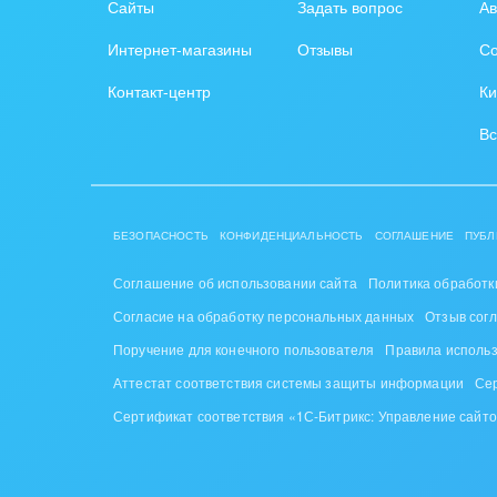
Сайты
Задать вопрос
Ав
Централизованный контроль рекламных к
Интернет-магазины
Отзывы
Со
5. Агентство
"НЕБО НЕДВИЖИМОСТЬ"
Решение проблемы сложности систем
Контакт-центр
Ки
Простота использования для всех сотрудн
Вс
Быстрое освоение новичками
Исключение ошибок
Кастомизация под запрос
КЛЮЧЕВЫЕ ПРОБЛЕМЫ, КОТОРЫЕ РЕШАЕ
БЕЗОПАСНОСТЬ
КОНФИДЕНЦИАЛЬНОСТЬ
СОГЛАШЕНИЕ
ПУБЛ
Пропущенные звонки и заявки - автомати
Ручная работа с объявлениями - автомати
Соглашение об использовании сайта
Политика обработк
Низкая конверсия рекламных кампаний - 
Согласие на обработку персональных данных
Отзыв сог
Сложность существующих систем - просто
Поручение для конечного пользователя
Правила исполь
Потеря времени на рутину - автоматизаци
Аттестат соответствия системы защиты информации
Се
ПОЛНЫЙ АРСЕНАЛ ИНСТРУМЕНТОВ ДЛЯ С
Сертификат соответствия «1С-Битрикс: Управление сайт
Автоматический поиск и анализ:
База собственников
(парсер всех площад
Качественный парсер
- опережайте конку