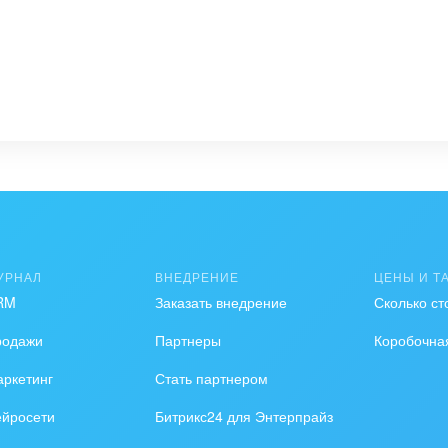
х кампаний
ок
ещение
нтов
УРНАЛ
ВНЕДРЕНИЕ
ЦЕНЫ И Т
ост сделок, +26% конверсия просмотров и звонков 
RM
Заказать внедрение
Сколько ст
родажи
Партнеры
Коробочна
ркетинг
Стать партнером
ейросети
Битрикс24 для Энтерпрайз
ках