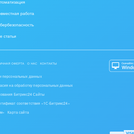
томатизация
ампаний
вместная работа
бербезопасность
иков
е статьи
Т ПРОДУКТ:
ИЧНАЯ ОФЕРТА
О НАС
КОНТАКТЫ
зация обработки обращений
ческая выгрузка на площадки
и персональных данных
оптимизация размещения
ласия на обработку персональных данных
й и понятный интерфейс
зования Битрикс24 Сайты
я до 90% процессов
ртификат соответствия «1С-Битрикс24»
ОВРЕМЕННОГО АГЕНТСТВА:
ом»
Карта сайта
ок) - свежие контакты каждую минуту
рентов в поиске объектов