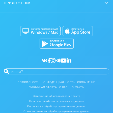
Нейросети
ПРИЛОЖЕНИЯ
Стать партнером
Контакт-центр
Коробочная версия
Отзывы
Мобильное приложение
Автоматизация
Битрикс24 для Энтерпрайз
Приложение для Windows и Mac
Совместная работа
Битрикс24 Маркет
Кибербезопасность
Разработчикам приложений
Все статьи
БЕЗОПАСНОСТЬ
КОНФИДЕНЦИАЛЬНОСТЬ
СОГЛАШЕНИЕ
ПУБЛИЧНАЯ ОФЕРТА
О НАС
КОНТАКТЫ
Соглашение об использовании сайта
Политика обработки персональных данных
Согласие на обработку персональных данных
Отзыв согласия на обработку персональных данных